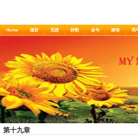
Home
福音
見證
詩歌
金句
經卷
馬
第十九章