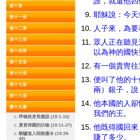
誰，就還他
第十章
耶穌說：今天
第十一章
人子來，為要
第十二章
第十三章
眾人正在聽見
第十四章
以為神的國快
第十五章
有一個貴冑往
第十六章
便叫了他的十
第十七章
兩）銀子，說
第十八章
他本國的人卻
第十九章
我們的王。
呼喚稅吏長撒該 (19:1-10)
貴胄得國的比喻 (19:11-27)
他既得國回來
騎驢進入耶路撒冷 (19:28-
賺了多少。
40)