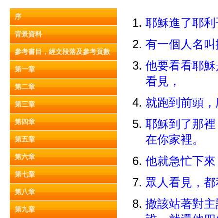
序
耶穌進了耶
背景資料
有一個人名叫
參考書目，經文段落及參考頁數
他要看看耶穌
第一章
看見，
第二章
就跑到前頭，
第三章
第四章
耶穌到了那裡
在你家裡。
第五章
第六章
他就急忙下來
第七章
眾人看見，都
第八章
撒該站著對主
第九章