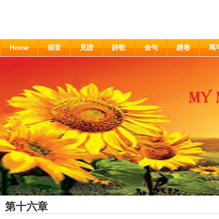
Home
福音
見證
詩歌
金句
經卷
馬
第十六章