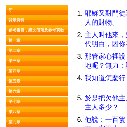
序
耶穌又對門徒
背景資料
人的財物。
參考書目，經文段落及參考頁數
主人叫他來，
第一章
代明白，因
第二章
那管家心裡說
第三章
地呢？無力
第四章
我知道怎麼行
第五章
第六章
於是把欠他主
第七章
主人多少？
第八章
他說：一百簍
第九章