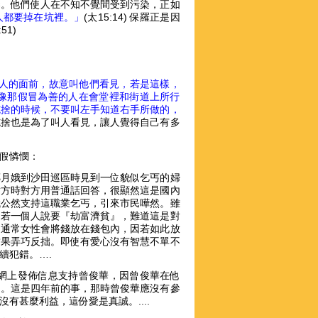
染。他們使人在不知不覺間受到污染，正如
人都要掉在坑裡。」
(太15:14) 保羅正是因
1)
人的面前，故意叫他們看見，若是這樣，
像那假冒為善的人在會堂裡和街道上所行
施捨的時候，不要叫左手知道右手所做的，
施捨也是為了叫人看見，讓人覺得自己有多
假憐憫：
林鄭月娥到沙田巡區時見到一位貌似乞丐的婦
對方時對方用普通話回答，很顯然這是國內
娥公然支持這職業乞丐，引來市民嘩然。雖
，若一個人說要『劫富濟貧』，難道這是對
，通常女性會將錢放在錢包內，因若如此放
結果弄巧反拙。即使有愛心沒有智慧不單不
續犯錯。….
網上發佈信息支持曾俊華，因曾俊華在他
台。這是四年前的事，那時曾俊華應沒有參
甚麼利益，這份愛是真誠。....