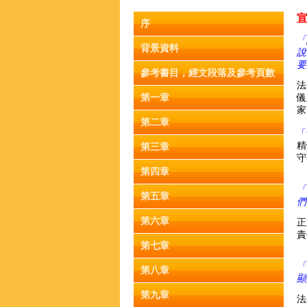
序
「
背景資料
說
要
參考書目，經文段落及參考頁數
法
第一章
儀
家
第二章
「
精
第三章
守
第四章
「
第五章
們
第六章
正
責
第七章
「
第八章
顯
第九章
法