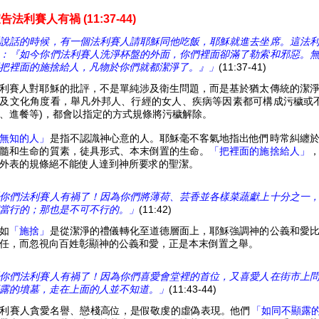
宣
告
法利賽人有禍 (11:37-44)
說話的時候，有一個法利賽人請耶穌同他吃飯，耶穌就進去坐席。這法
：『如今你們法利賽人洗淨杯盤的外面，你們裡面卻滿了勒索和邪惡。
把裡面的施捨給人，凡物於你們就都潔淨了。』」
(11:37-41)
利賽人對耶穌的批評，不是單純涉及衛生問題，而是基於猶太傳統的潔
及文化角度看，舉凡外邦人、行經的女人、疾病等因素都可構成污穢或
、進餐等)，都會以指定的方式規條將污穢解除。
無知的人」
是指不認識神心意的人。耶穌毫不客氣地指出他們時常糾纏
髓和生命的質素，徒具形式、本末倒置的生命。
「把裡面的施捨給人」
外表的規條絕不能使人達到神所要求的聖潔。
你們法利賽人有禍了！因為你們將薄荷、芸香並各樣菜蔬獻上十分之一
當行的；那也是不可不行的。」
(11:42)
如
「施捨」
是從潔淨的禮儀轉化至道德層面上，耶穌強調神的公義和愛
任，而忽視向百姓彰顯神的公義和愛，正是本末倒置之舉。
你們法利賽人有禍了！因為你們喜愛會堂裡的首位，又喜愛人在街市上
露的墳墓，走在上面的人並不知道。」
(11:43-44)
利賽人貪愛名譽、戀棧高位，是假敬虔的虛偽表現。他們
「如同不顯露