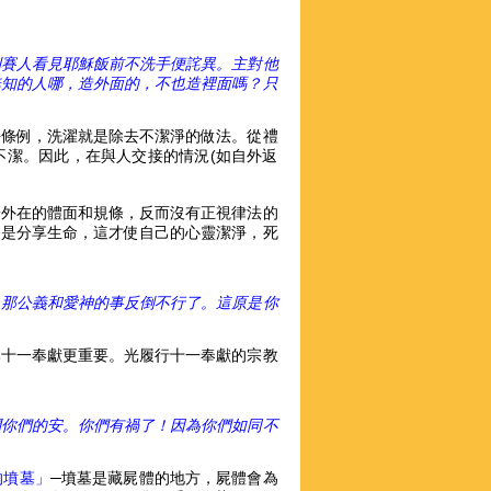
利賽人看見耶穌飯前不洗手便詫異。主對他
無知的人哪，造外面的，不也造裡面嗎？只
淨條例，洗濯就是除去不潔淨的做法。從禮
不潔。因此，在與人交接的情況(如自外返
於外在的體面和規條，反而沒有正視律法的
，是分享生命，這才使自己的心靈潔淨，死
，那公義和愛神的事反倒不行了。這原是你
比十一奉獻更重要。光履行十一奉獻的宗教
問你們的安。你們有禍了！因為你們如同不
的墳墓」
─墳墓是藏屍體的地方，屍體會為