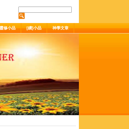
靈修小品
[續]小品
神學文章