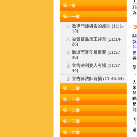
人
第十章
耶
為
第十一章
教導門徒禱告的原則 (11:1-
(
13)
關
被質疑靠鬼王趕鬼 (11:14-
就
26)
的
聽道而遵守最重要 (11:27-
要
36)
善
宣告法利賽人有禍 (11:37-
梁
44)
「
宣告律法師有禍 (11:45-54)
人
來
第十二章
然
嗎
第十三章
是
能
第十四章
同
第十五章
『
選
第十六章