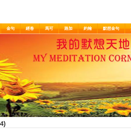
金句
經卷
馬可
路加
約翰
默想金句
4)