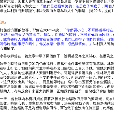
帶來污穢，因此人走在墳墓上面而不知是墳墓，便在不知不覺間受到污
穌斥責法利賽人和文士：
「他們是瞎眼領路的；若是瞎子領瞎子，兩個
跟從法利賽門派嚴謹的律法受教而自嘲為罪人中的罪魁。(徒22:3，提前1:5
反思)
於施捨方面的教導，耶穌在太6:1-4說，
「你們要小心，不可將善事行在
不能得你們天父的賞賜了。所以，你施捨的時候，不可在你前面吹號，
，故意要得人的榮耀。我實在告訴你們，他們已經得了他們的賞賜。你
叫你施捨的事行在暗中。你父在暗中察看，必然報答你。」
法利賽人連
心和敬虔。
永善牧師曾在一篇文章中舉了兩個例子，說明甚麼為之真關心、甚麼為之
執筆之時特首選舉(2017)仍未進行，但當中兩件事使筆者有所感慨。
在街上行乞，她往前慰問並即時在外套口袋取出五百元予她。當她詢問
的人，及後她也承認被人安排到港行乞。這是違反香港法例，但林鄭月
及後她說這是出於善心，不要將事件政治化，但這絕非一個合理的解釋
？這只反映出其『無知』。而且她即時在口袋中取出五百元似有些蹊蹺
很容易跌出來，故這似乎是事先安排，在記者拍攝下而顯出其善心，但
幫助人，有時反會引來更大的問題，正如我們借錢予一個賭徒只會使他繼
一天，曾被稱為林鄭月娥的愛將及後被控欺騙政府房津的麥齊光，竟在
落難』時關心他，並主動為他寫求情信，這份愛觸動了他，故願為他站
意圖，故他絕對不是為塑造形象而作，而他做了也沒有任何宣揚，此事他沒有