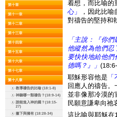
着想，而比喻的
第十章
心」
，因此比喻
第十一章
對禱告的堅持和
第十二章
第十三章
「主說：『你們
第十四章
他縱然為他們忍
第十五章
要快快地給他們
第十六章
德嗎？』」
(18:6
第十七章
耶穌形容他是
「
第十八章
回應人的禱告。
教導禱告的比喻 (18:1-8)
並非像那冷漠的
神聽哪一類禱告？(18:9-14)
民願意謙卑向祂
誰能進入神的國？(18:15-
27)
這比喻與耶穌在1
撇下與擁有 (18:28-34)