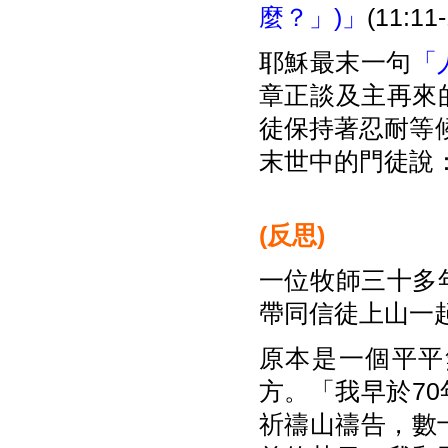
麼？」)」
(11:11-
耶穌最末一句
「
章正談及主再來
徒保持著忍耐等候
末世中的門徒說
(
反思
)
一位牧師三十多
帶同信徒上山一
原本是一個平平
方。「我早於7
祈禱山禱告，數