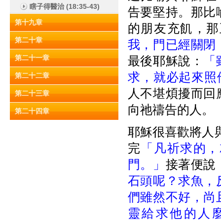
瞎子得醫治 (18:35-43)
告要堅持。那比
第十九章
的朋友充飢，那
第二十章
我，門已經關閉
第二十一章
最後耶穌說：
「
求，就必起來照
第二十二章
人不堪煩擾而回
第二十三章
向祂禱告的人。
第二十四章
耶穌很喜歡將人與
完
「凡祈求的，
門。」
接著便說
石頭呢？求魚，
們雖然不好，尚
靈給求他的人麼