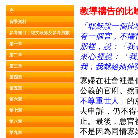
教導禱
告
的比喻 
序
背景資料
「耶穌設一個比
參考書目，經文段落及參考頁數
有一個官，不懼
第一章
那裡，說：「我
來心裡說：「我
第二章
我，我就給她伸
第三章
第四章
寡婦在社會裡是
第五章
公義的官府。然
不尊重世人」
的
第六章
去申訴，仍不得
第七章
止。最後，怠官
第八章
不是因為同情寡
第九章