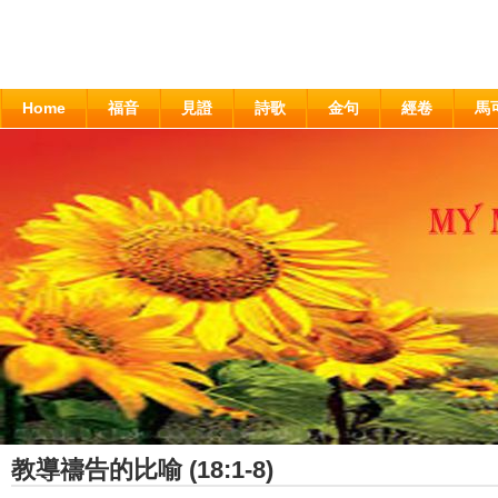
Home
福音
見證
詩歌
金句
經卷
馬
教導禱告的比喻 (18:1-8)