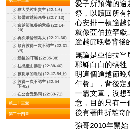
第二十二章
愛子所預備的逾
猶大受賄出賣主 (22:1-6)
祭，以贖回所有
預備逾越節晚餐 (22:7-13)
心安排一頓逾越
逾越節晚餐的意義 (22:14-
20)
就像亞伯拉罕獻
再次爭論誰為大 (22:21-30)
逾越節晚餐背後
預言彼得三次不認主 (22:31-
34)
無論是亞伯拉罕
最後的叮囑 (22:35-38)
耶穌白白的犠牲
往橄欖山禱告 (22:39-46)
明這個逾越節晚
被捉拿的過程 (22:47-54上)
彼得三次不認主 (22:54
午餐」，背後定
下-62)
一篇文章，沒想
在公會受盤問 (22:63-71)
意，目的只有一
第二十三章
後有著曲折離奇
第二十四章
強哥2010年