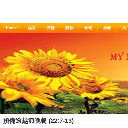
Home
福音
見證
詩歌
金句
經卷
馬
預備逾越節晚餐 (22:7-13)