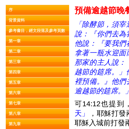
預
備
逾
越
節晚
餐
序
背景資料
「除酵節，須宰
參考書目，經文段落及參考頁數
說：
『
你們去為
第一章
他說：
『
要我們
拿著一瓶水迎面
第二章
那家的主人說：
第三章
越節的筵席。
」
第四章
裡預備。
』
他們
第五章
逾越節的筵席。
第六章
可14:12也提到
第七章
天」
，耶穌打發
第八章
耶穌入城前打發兩
第九章