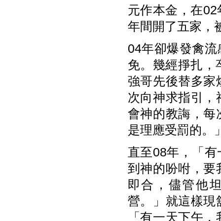
元作本金，在0
年間開了五家，
04年卻爆發禽
免。幾經掙扎，
強哥先後替多家
次向神求指引，
會神的教誨，每
是理應受罰的。
直至08年，「
到神的吩咐，要
即合，儘管他
營。」就這樣現
「有一天下午，