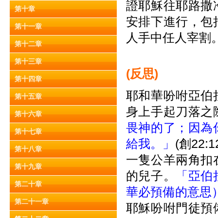
證耶穌往耶路撒
第十章
安排下進行，包
第十一章
人手中任人宰割
第十二章
第十三章
(
反思)
第十四章
耶和華吩咐亞伯
第十五章
身上手起刀落之
第十六章
畏神的了；因為
第十七章
給我。」
(創22
第十八章
一隻公羊兩角扣
第十九章
的兒子。
「亞伯
第二十章
華必預備的意思
第二十一章
耶穌吩咐門徒預