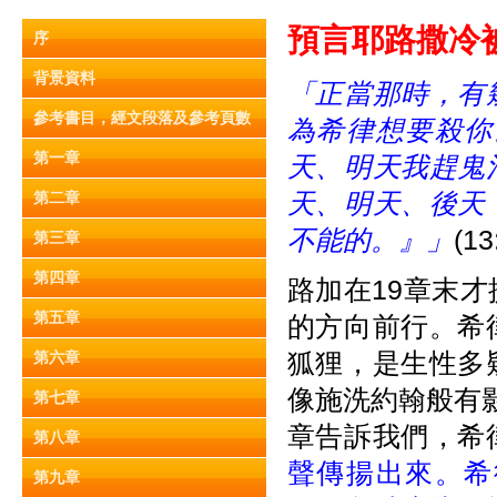
預言耶
路撒冷
序
背景資料
「正當那時，有
參考書目，經文段落及參考頁數
為希律想要殺你
第一章
天、明天我趕鬼
天、明天、後天
第二章
不能的。』」
(13
第三章
第四章
路加在19章末
第五章
的方向前行。希
狐狸，是生性多
第六章
像施洗約翰般有
第七章
章告訴我們，希
第八章
聲傳揚出來。希
第九章