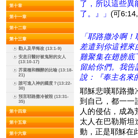
了，所以這些異能
第十章
了。』」
(可6:
第十一章
第十二章
「耶路撒冷啊！
第十三章
差遣到你這裡來
勸人及早悔改 (13:1-9)
雞聚集在翅膀底
安息日醫好被鬼附的女人
(13:10-17)
留給你們。我告
芥菜種和麵酵的比喻 (13:18-
21)
說：『奉主名來
誰可進入神的國度？(13:22-
30)
耶穌悲嘆耶路撒
預言耶路撒冷被毀 (13:31-
到自己，都一一
35)
人的侵佔，成為
第十四章
太人在巴勒斯坦
第十五章
動，正是耶穌在
第十六章