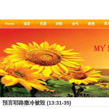
Home
福音
見證
詩歌
金句
經卷
馬
預言耶路撒冷被毀 (13:31-35)