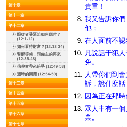
第十章
貴重！
第十一章
我又告訴你們
第十二章
他；
跟從者受逼迫如何應付？
(12:1-12)
在人面前不認
如何看待財富？(12:13-34)
凡說話干犯人
警醒等候，預備主的再來
(12:35-48)
免。
信仰會帶來紛爭 (12:49-53)
人帶你們到會
適時的回應 (12:54-59)
訴，說什麼
第十三章
第十四章
因為正在那時
第十五章
眾人中有一個
第十六章
業。
第十七章