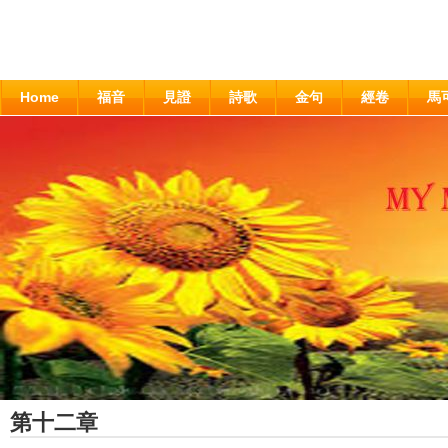
Home
福音
見證
詩歌
金句
經卷
馬
第十二章