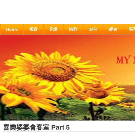
Home
福音
見證
詩歌
金句
經卷
馬
喜樂婆婆會客室 Part 5