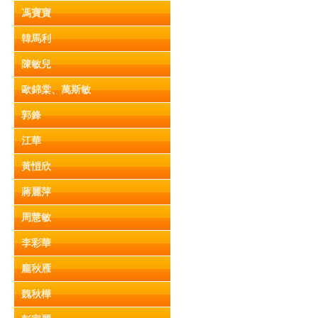
馮寶寶
韓馬利
陳敏兒
歐錦棠、萬斯敏
郭鋒
江華
黃愷欣
蔣麗萍
周慧敏
李彩華
龐秋雁
魏秋樺