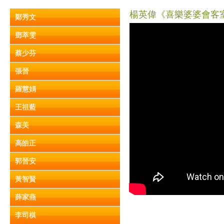
楊英偉《喜樂婆婆會客室》
鄭秀文
鄧萃雯
蔡少芬
張晉
羅慧娟
王祖藍
森美
高皓正
郭晉安
黃智賢
薛家燕
李司棋