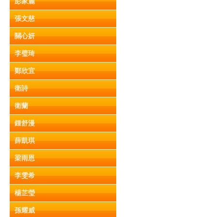
彭家麗
張文慈
關心妍
李璧琦
鄭欣宜
衛詩
衛蘭
鍾舒漫
薛凱琪
梁雨恩
李雯希
楊芷瑩
孫耀威