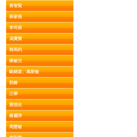
黃智賢
薛家燕
李司棋
馮寶寶
韓馬利
陳敏兒
歐錦棠、萬斯敏
郭鋒
江華
黃愷欣
蔣麗萍
周慧敏