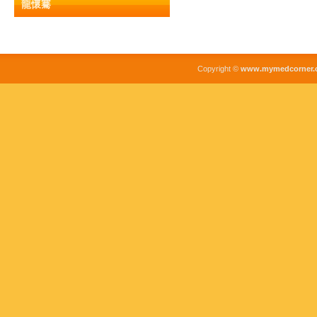
龍懷騫
Copyright ©
www.mymedcorner