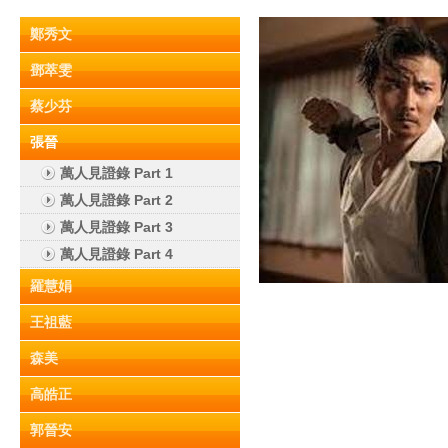
鄭秀文
鄧萃雯
蔡少芬
張晉
萬人見證錄 Part 1
萬人見證錄 Part 2
萬人見證錄 Part 3
萬人見證錄 Part 4
羅慧娟
王祖藍
森美
高皓正
郭晉安