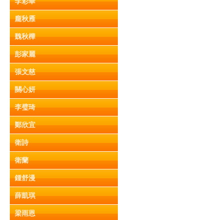
李彩華
龐秋雁
魏秋樺
彭家麗
張文慈
關心妍
李璧琦
鄭欣宜
衛詩
衛蘭
鍾舒漫
薛凱琪
梁雨恩