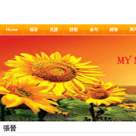
Home
福音
見證
詩歌
金句
經卷
馬
張晉