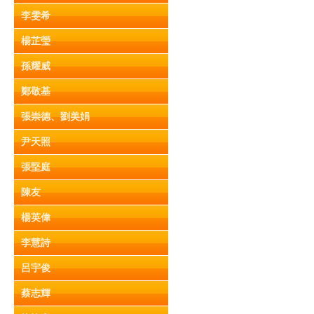
李雯希
楊芷瑩
孫耀威
鄭敬基
張崇德、劉美娟
尹天照
張堅庭
陳友
楊英偉
李慧詩
呂宇俊
蔡志輝