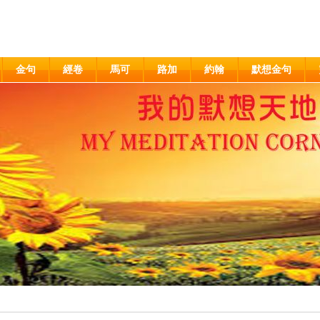
金句
經卷
馬可
路加
約翰
默想金句