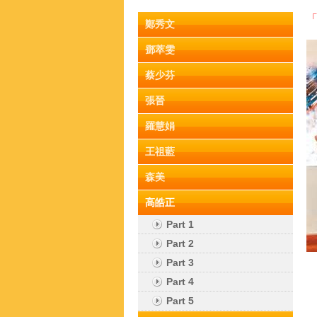
「
鄭秀文
鄧萃雯
蔡少芬
張晉
羅慧娟
王祖藍
森美
高皓正
Part 1
Part 2
Part 3
Part 4
Part 5