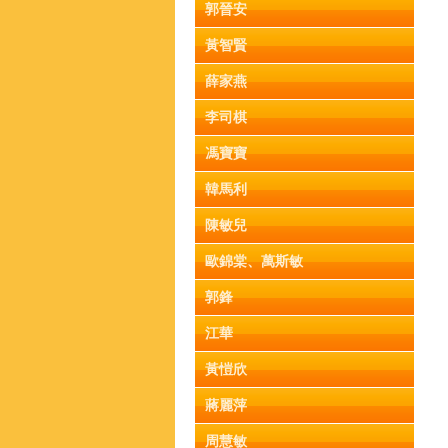
郭晉安
黃智賢
薛家燕
李司棋
馮寶寶
韓馬利
陳敏兒
歐錦棠、萬斯敏
郭鋒
江華
黃愷欣
蔣麗萍
周慧敏