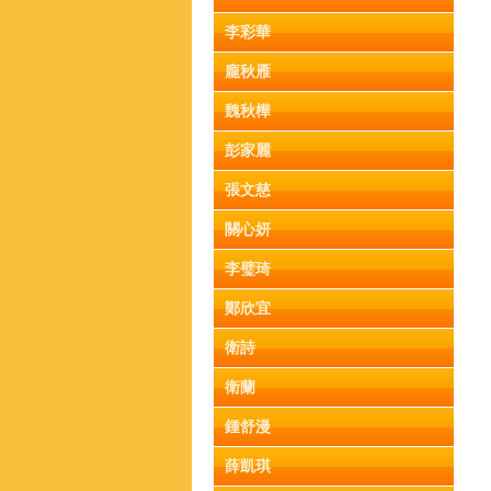
李彩華
龐秋雁
魏秋樺
彭家麗
張文慈
關心妍
李璧琦
鄭欣宜
衛詩
衛蘭
鍾舒漫
薛凱琪