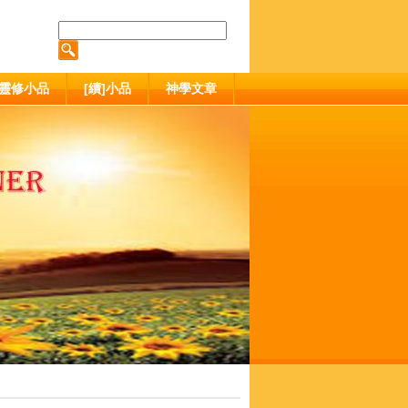
靈修小品
[續]小品
神學文章