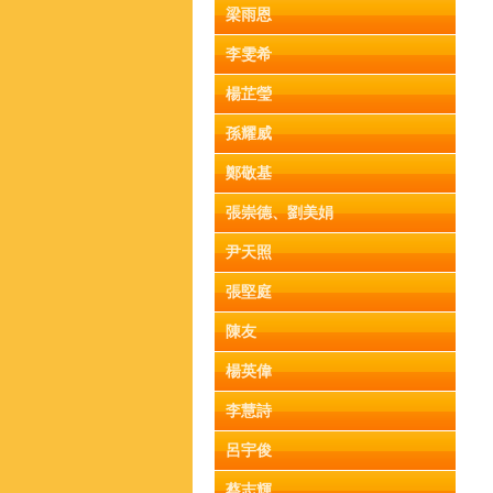
梁雨恩
李雯希
楊芷瑩
孫耀威
鄭敬基
張崇德、劉美娟
尹天照
張堅庭
陳友
楊英偉
李慧詩
呂宇俊
蔡志輝