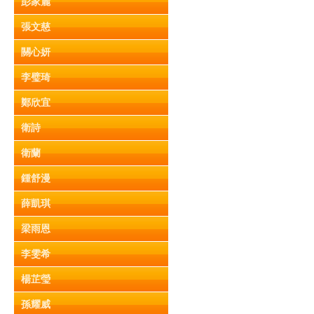
彭家麗
張文慈
關心妍
李璧琦
鄭欣宜
衛詩
衛蘭
鍾舒漫
薛凱琪
梁雨恩
李雯希
楊芷瑩
孫耀威