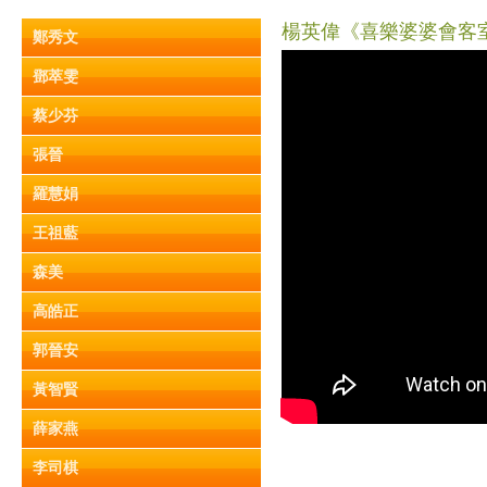
楊英偉《喜樂婆婆會客室》
鄭秀文
鄧萃雯
蔡少芬
張晉
羅慧娟
王祖藍
森美
高皓正
郭晉安
黃智賢
薛家燕
李司棋