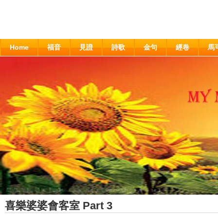
Home
福音
見證
詩歌
金句
經卷
馬
喜樂婆婆會客室 Part 3