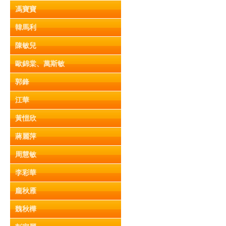
馮寶寶
韓馬利
陳敏兒
歐錦棠、萬斯敏
郭鋒
江華
黃愷欣
蔣麗萍
周慧敏
李彩華
龐秋雁
魏秋樺