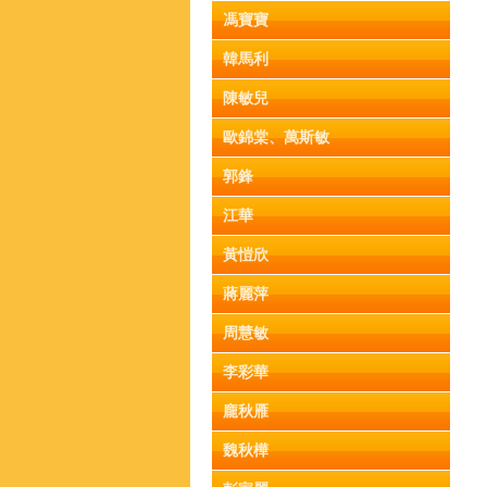
馮寶寶
韓馬利
陳敏兒
歐錦棠、萬斯敏
郭鋒
江華
黃愷欣
蔣麗萍
周慧敏
李彩華
龐秋雁
魏秋樺