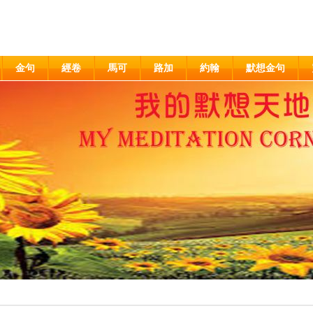
金句
經卷
馬可
路加
約翰
默想金句