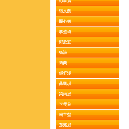
彭家麗
張文慈
關心妍
李璧琦
鄭欣宜
衛詩
衛蘭
鍾舒漫
薛凱琪
梁雨恩
李雯希
楊芷瑩
孫耀威