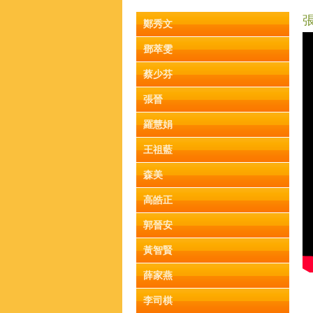
鄭秀文
鄧萃雯
蔡少芬
張晉
羅慧娟
王祖藍
森美
高皓正
郭晉安
黃智賢
薛家燕
李司棋