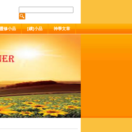
靈修小品
[續]小品
神學文章