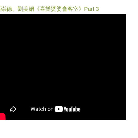
張崇德、劉美娟《喜樂婆婆會客室》Part 3