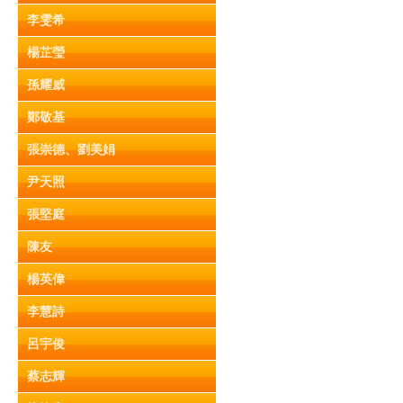
李雯希
楊芷瑩
孫耀威
鄭敬基
張崇德、劉美娟
尹天照
張堅庭
陳友
楊英偉
李慧詩
呂宇俊
蔡志輝