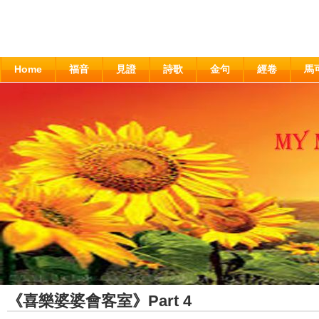
Home
福音
見證
詩歌
金句
經卷
馬
《喜樂婆婆會客室》Part 4