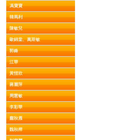
馮寶寶
韓馬利
陳敏兒
歐錦棠、萬斯敏
郭鋒
江華
黃愷欣
蔣麗萍
周慧敏
李彩華
龐秋雁
魏秋樺