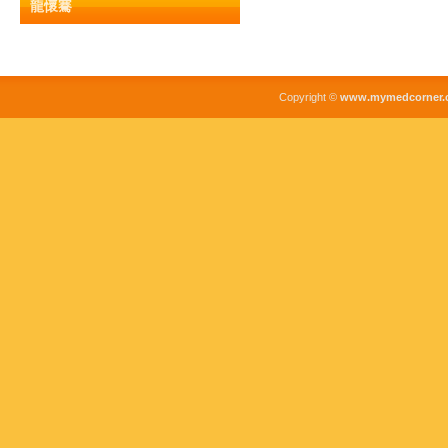
龍懷騫
Copyright ©
www.mymedcorner