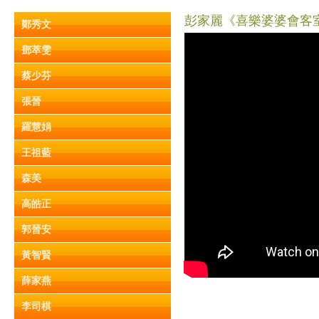
彭家麗《喜樂婆婆會客室》
鄭秀文
鄧萃雯
蔡少芬
張晉
羅慧娟
王祖藍
森美
高皓正
郭晉安
黃智賢
薛家燕
李司棋