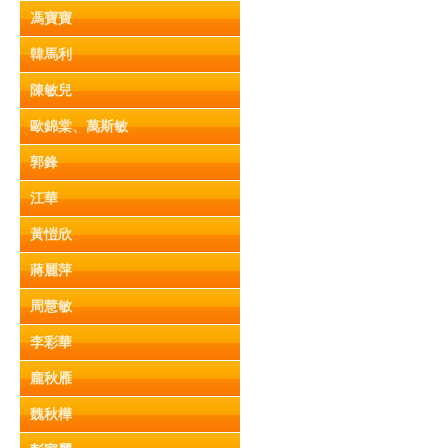
馮寶寶
韓馬利
陳敏兒
歐錦棠、萬斯敏
郭鋒
江華
黃愷欣
蔣麗萍
周慧敏
李彩華
龐秋雁
魏秋樺