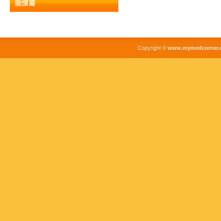
龍懷騫
Copyright ©
www.mymedcorner