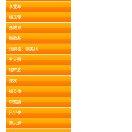
李雯希
楊芷瑩
孫耀威
鄭敬基
張崇德、劉美娟
尹天照
張堅庭
陳友
楊英偉
李慧詩
呂宇俊
蔡志輝