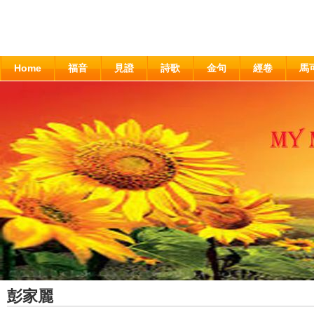
Home
福音
見證
詩歌
金句
經卷
馬
彭家麗