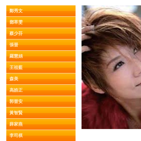
鄭秀文
鄧萃雯
蔡少芬
張晉
羅慧娟
王祖藍
森美
高皓正
郭晉安
黃智賢
薛家燕
李司棋