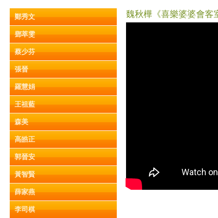
魏秋樺《喜樂婆婆會客室》
鄭秀文
鄧萃雯
蔡少芬
張晉
羅慧娟
王祖藍
森美
高皓正
郭晉安
黃智賢
薛家燕
李司棋