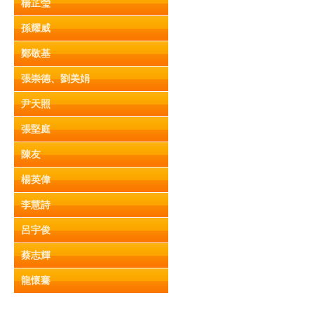
楊芷瑩
孫耀威
鄭敬基
張崇德、劉美娟
尹天照
張堅庭
陳友
楊英偉
李慧詩
呂宇俊
蔡志輝
龍懷騫