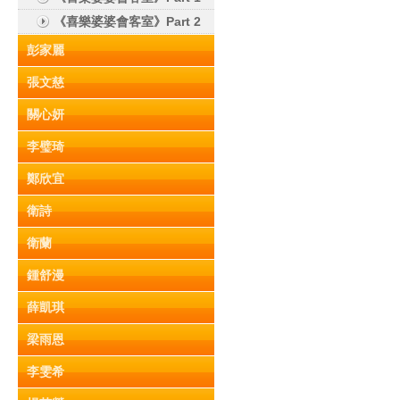
《喜樂婆婆會客室》Part 2
彭家麗
張文慈
關心妍
李璧琦
鄭欣宜
衛詩
衛蘭
鍾舒漫
薛凱琪
梁雨恩
李雯希