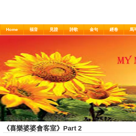
Home
福音
見證
詩歌
金句
經卷
馬
《喜樂婆婆會客室》Part 2