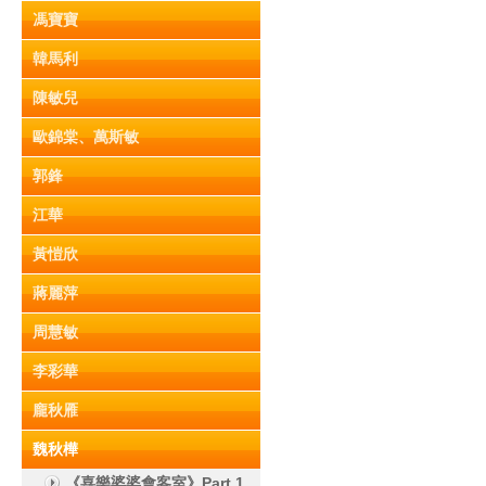
馮寶寶
韓馬利
陳敏兒
歐錦棠、萬斯敏
郭鋒
江華
黃愷欣
蔣麗萍
周慧敏
李彩華
龐秋雁
魏秋樺
《喜樂婆婆會客室》Part 1