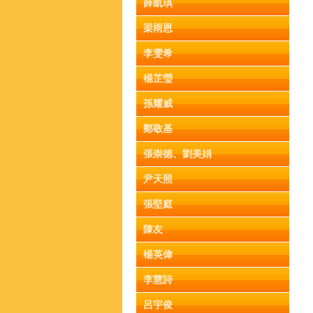
薛凱琪
梁雨恩
李雯希
楊芷瑩
孫耀威
鄭敬基
張崇德、劉美娟
尹天照
張堅庭
陳友
楊英偉
李慧詩
呂宇俊