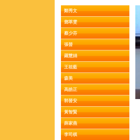
鄭秀文
鄧萃雯
蔡少芬
張晉
羅慧娟
王祖藍
森美
高皓正
郭晉安
黃智賢
薛家燕
李司棋