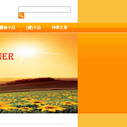
靈修小品
[續]小品
神學文章