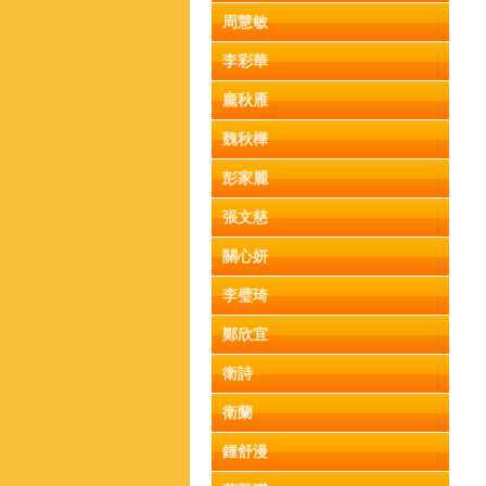
周慧敏
李彩華
龐秋雁
魏秋樺
彭家麗
張文慈
關心妍
李璧琦
鄭欣宜
衛詩
衛蘭
鍾舒漫