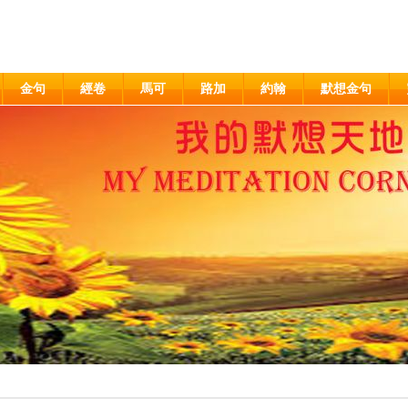
金句
經卷
馬可
路加
約翰
默想金句