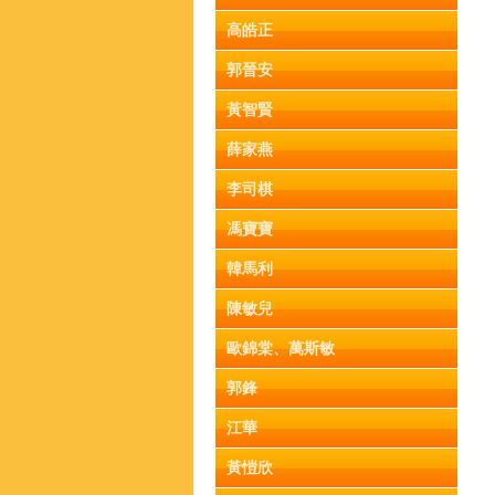
高皓正
郭晉安
黃智賢
薛家燕
李司棋
馮寶寶
韓馬利
陳敏兒
歐錦棠、萬斯敏
郭鋒
江華
黃愷欣