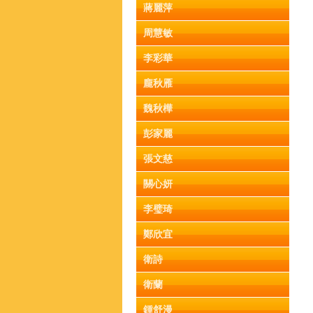
蔣麗萍
周慧敏
李彩華
龐秋雁
魏秋樺
彭家麗
張文慈
關心妍
李璧琦
鄭欣宜
衛詩
衛蘭
鍾舒漫