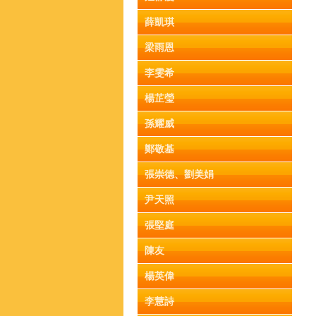
薛凱琪
梁雨恩
李雯希
楊芷瑩
孫耀威
鄭敬基
張崇德、劉美娟
尹天照
張堅庭
陳友
楊英偉
李慧詩