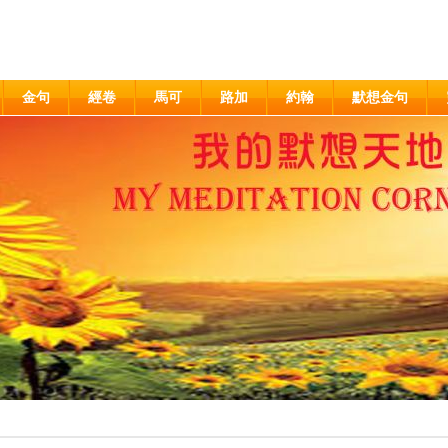
金句
經卷
馬可
路加
約翰
默想金句