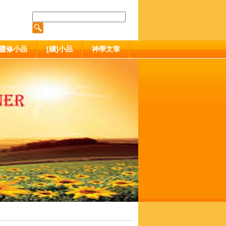
靈修小品
[續]小品
神學文章