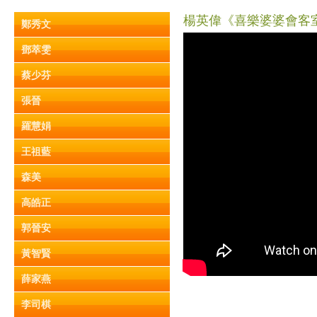
楊英偉《喜樂婆婆會客室》
鄭秀文
鄧萃雯
蔡少芬
張晉
羅慧娟
王祖藍
森美
高皓正
郭晉安
黃智賢
薛家燕
李司棋