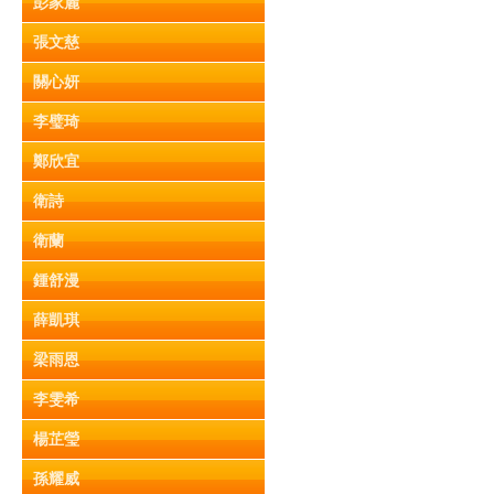
彭家麗
張文慈
關心妍
李璧琦
鄭欣宜
衛詩
衛蘭
鍾舒漫
薛凱琪
梁雨恩
李雯希
楊芷瑩
孫耀威