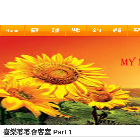
Home
福音
見證
詩歌
金句
經卷
馬
喜樂婆婆會客室 Part 1