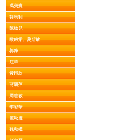
馮寶寶
韓馬利
陳敏兒
歐錦棠、萬斯敏
郭鋒
江華
黃愷欣
蔣麗萍
周慧敏
李彩華
龐秋雁
魏秋樺