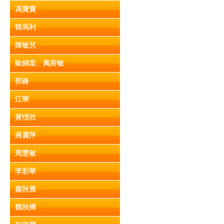
馮寶寶
韓馬利
陳敏兒
歐錦棠、萬斯敏
郭鋒
江華
黃愷欣
蔣麗萍
周慧敏
李彩華
龐秋雁
魏秋樺