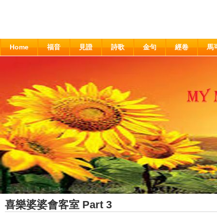
Home
福音
見證
詩歌
金句
經卷
馬
喜樂婆婆會客室 Part 3