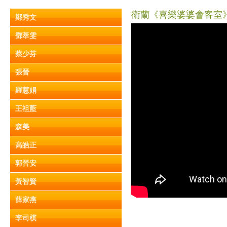
衛蘭《喜樂婆婆會客室》Pa
鄭秀文
鄧萃雯
蔡少芬
張晉
羅慧娟
王祖藍
森美
高皓正
郭晉安
黃智賢
薛家燕
李司棋