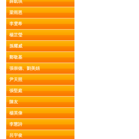
薛凱琪
梁雨恩
李雯希
楊芷瑩
孫耀威
鄭敬基
張崇德、劉美娟
尹天照
張堅庭
陳友
楊英偉
李慧詩
呂宇俊