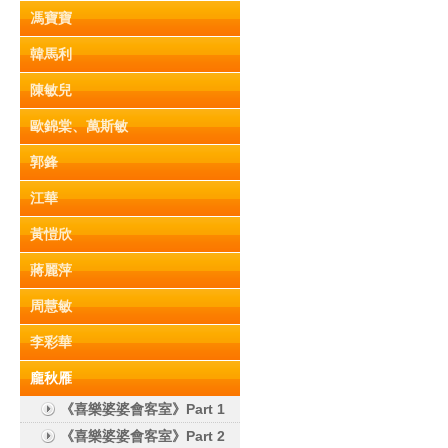
馮寶寶
韓馬利
陳敏兒
歐錦棠、萬斯敏
郭鋒
江華
黃愷欣
蔣麗萍
周慧敏
李彩華
龐秋雁
《喜樂婆婆會客室》Part 1
《喜樂婆婆會客室》Part 2