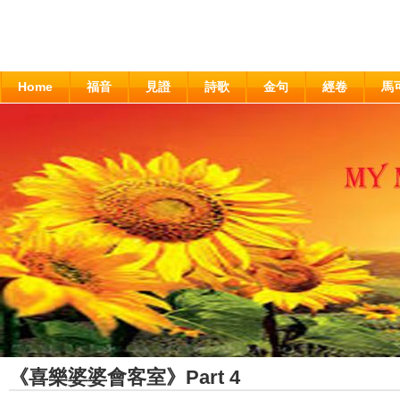
Home
福音
見證
詩歌
金句
經卷
馬
《喜樂婆婆會客室》Part 4