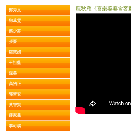
龐秋雁《喜樂婆婆會客室》
鄭秀文
鄧萃雯
蔡少芬
張晉
羅慧娟
王祖藍
森美
高皓正
郭晉安
黃智賢
薛家燕
李司棋