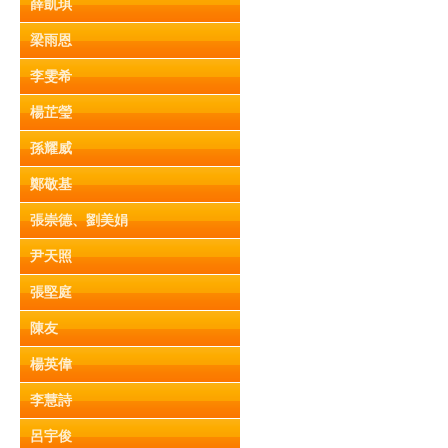
薛凱琪
梁雨恩
李雯希
楊芷瑩
孫耀威
鄭敬基
張崇德、劉美娟
尹天照
張堅庭
陳友
楊英偉
李慧詩
呂宇俊