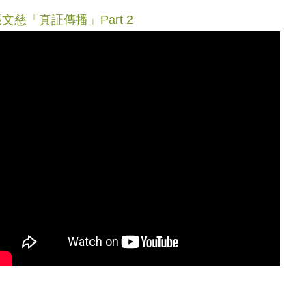
文慈「真証傳播」Part 2