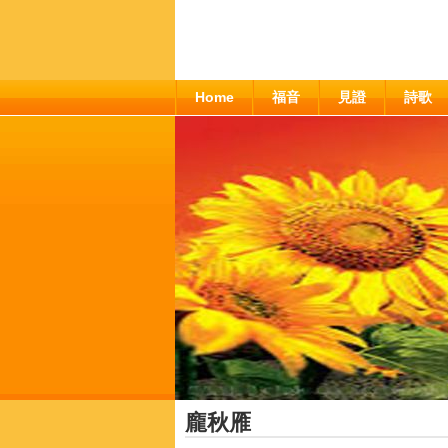
Home
福音
見證
詩歌
龐秋雁