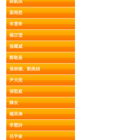
薛凱琪
梁雨恩
李雯希
楊芷瑩
孫耀威
鄭敬基
張崇德、劉美娟
尹天照
張堅庭
陳友
楊英偉
李慧詩
呂宇俊