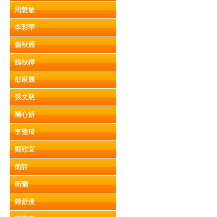
周慧敏
李彩華
龐秋雁
魏秋樺
彭家麗
張文慈
關心妍
李璧琦
鄭欣宜
衛詩
衛蘭
鍾舒漫