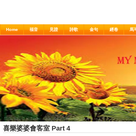
Home
福音
見證
詩歌
金句
經卷
馬
喜樂婆婆會客室 Part 4