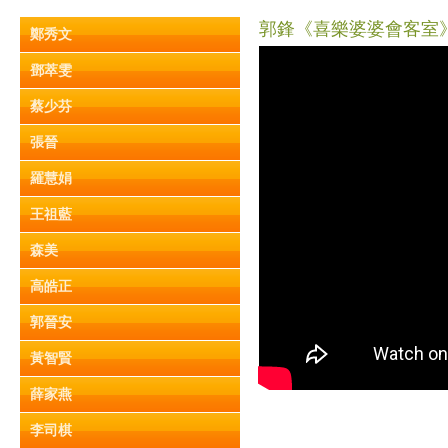
郭鋒《喜樂婆婆會客室》Pa
鄭秀文
鄧萃雯
蔡少芬
張晉
羅慧娟
王祖藍
森美
高皓正
郭晉安
黃智賢
薛家燕
李司棋