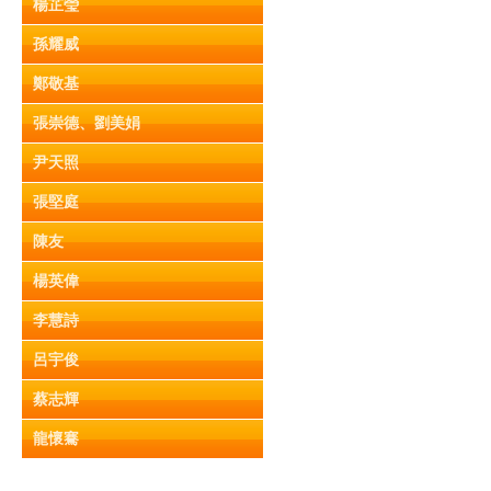
楊芷瑩
孫耀威
鄭敬基
張崇德、劉美娟
尹天照
張堅庭
陳友
楊英偉
李慧詩
呂宇俊
蔡志輝
龍懷騫