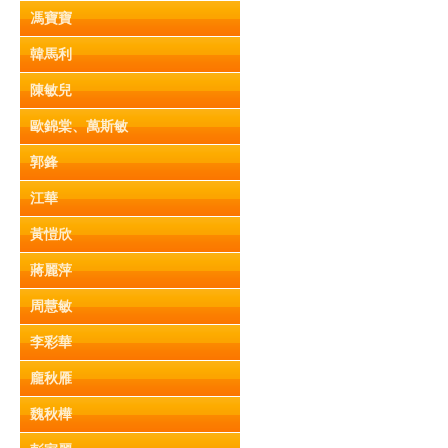
馮寶寶
韓馬利
陳敏兒
歐錦棠、萬斯敏
郭鋒
江華
黃愷欣
蔣麗萍
周慧敏
李彩華
龐秋雁
魏秋樺