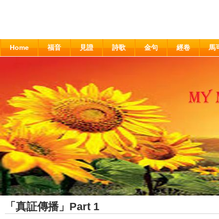
Home
福音
見證
詩歌
金句
經卷
馬
「真証傳播」Part 1