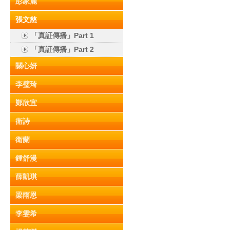
彭家麗
張文慈
「真証傳播」Part 1
「真証傳播」Part 2
關心妍
李璧琦
鄭欣宜
衛詩
衛蘭
鍾舒漫
薛凱琪
梁雨恩
李雯希