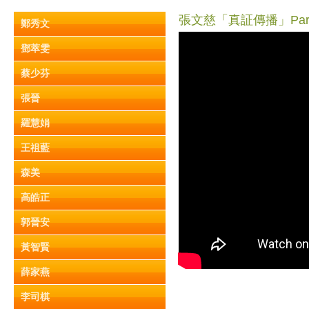
張文慈「真証傳播」Part
鄭秀文
鄧萃雯
蔡少芬
張晉
羅慧娟
王祖藍
森美
高皓正
郭晉安
黃智賢
薛家燕
李司棋