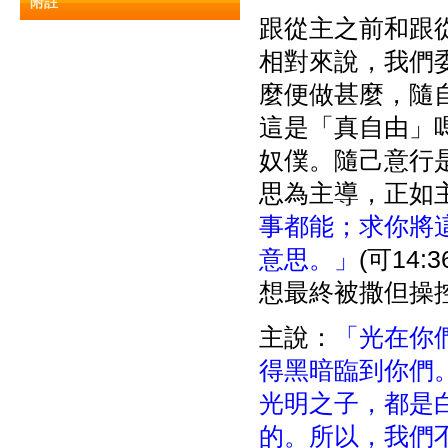
附註
跟從主之前和跟
相對來說，我們
麼便做甚麼，隨
這是「真自由」嗎
奴僕。隨己意行
思為主導，正如
事都能；求你將
意思。」
(可14
想最終被撒但操
主說：
「光在你
得黑暗臨到你們
光明之子，都是
的。所以，我們