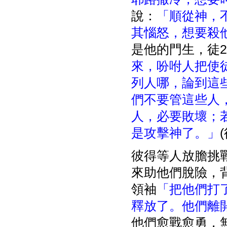
說：
「順從神，
其惱怒，想要殺
是他的門生，徒22
來，吩咐人把使
列人哪，論到這
們不要管這些人
人，必要敗壞；
是攻擊神了。」
(
彼得等人放膽挑
來助他們脫險，
領袖
「把他們打
釋放了。他們離
他們愈戰愈勇，