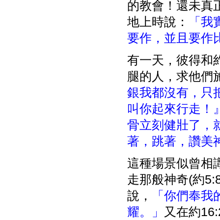
的教會！還未真
地上時說：
「我
要作，並且要作
有一天，彼得和
腿的人，求他們施
銀我都沒有，只
叫你起來行走！
骨立刻健壯了，
著，跳著，讚美
這種場景似曾相
走那般神奇(約5:
說，
「你們奉我
耀。」
又在約16: