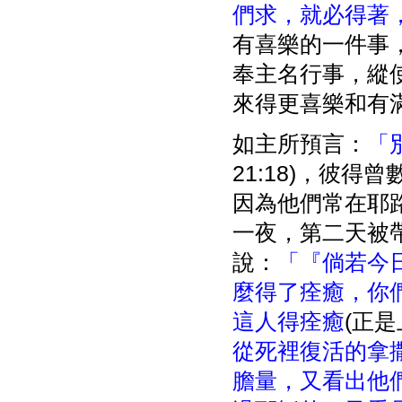
們求，就必得著
有喜樂的一件事
奉主名行事，縱
來得更喜樂和有
如主所預言：
「
21:18)，彼
因為他們常在耶
一夜，第二天被
說：
「『倘若今
麼得了痊癒，你
這人得痊癒
(正
從死裡復活的拿
膽量，又看出他