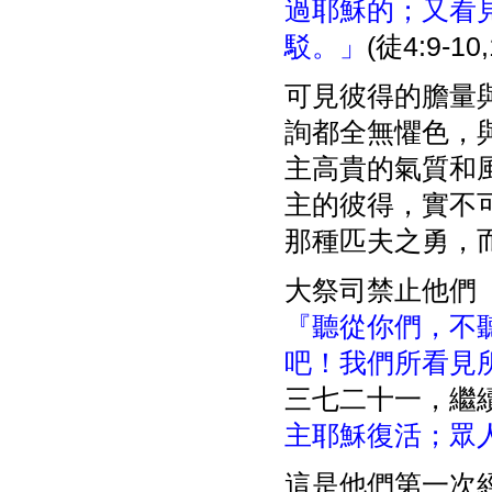
過耶穌的；又看
駁。」
(徒4:9-10,
可見彼得的膽量
詢都全無懼色，
主高貴的氣質和
主的彼得，實不
那種匹夫之勇，
大祭司禁止他們
『聽從你們，不
吧！我們所看見
三七二十一，繼
主耶穌復活；眾
這是他們第一次