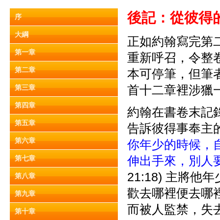
後記：從彼得
序
大綱
正如約翰寫完第
第一章
重新呼召，令整
第二章
本可停筆，但筆
首十二章裡涉獵
第三章
第四章
約翰在書卷末記
第五章
告訴彼得事奉主
第六章
你年少的時候，
伸出手來，別人
第七章
21:18) 主
第八章
歡去哪裡便去哪
第九章
而被人監禁，失
第十章