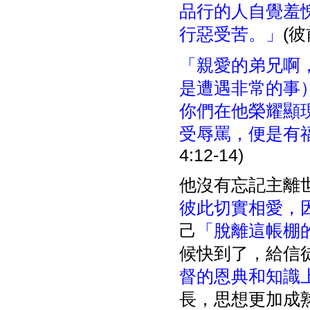
品行的人自覺羞
行惡受苦。」
(彼
「親愛的弟兄啊
是遭遇非常的事
你們在他榮耀顯
受辱罵，便是有
4:12-14)
他沒有忘記主離
彼此切實相愛，
己
「脫離這帳棚
候快到了，給信
督的恩典和知識
長，思想更加成