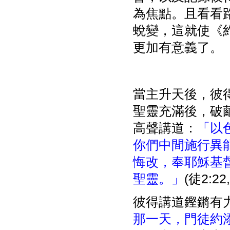
為焦點。且看看
蛻變，這就使《
更加有意義了。
當主升天後，彼
聖靈充滿後，破
高聲講道：
「以
你們中間施行異
悔改，奉耶穌基
聖靈。」
(徒2:22,
彼得講道鏗鏘有
那一天，門徒約