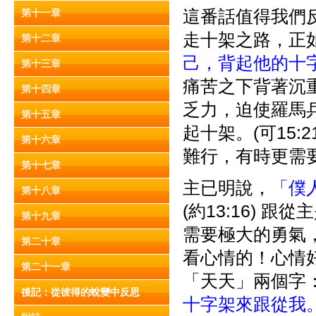
這番話值得我們
第十一章
走十架之路，正如
第十二章
己，背起他的十
第十三章
痛苦之下背著沉
第十四章
乏力，迫使羅馬
第十五章
起十架。(可15
第十六章
難行，有時更需
第十七章
主已明說，
「僕
第十八章
(約13:16)
第十九章
需要極大的勇氣
第二十章
看心情的！心情好
第二十一章
「天天」兩個字
後記：從彼得的蛻變中反思
十字架來跟從我