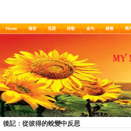
Home
福音
見證
詩歌
金句
經卷
馬
後記：從彼得的蛻變中反思