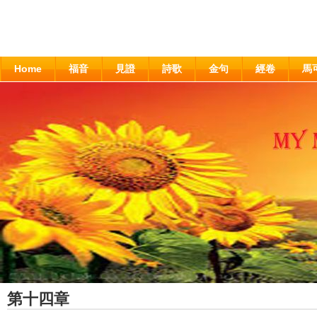
Home
福音
見證
詩歌
金句
經卷
馬
第十四章