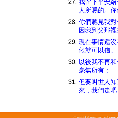
我留下平安給
人所賜的。你
你們聽見我對
因我到父那裡
現在事情還沒
候就可以信
以後我不再和
毫無所有；
但要叫世人知
來，我們走
Copyright ©
www.mymedcorner