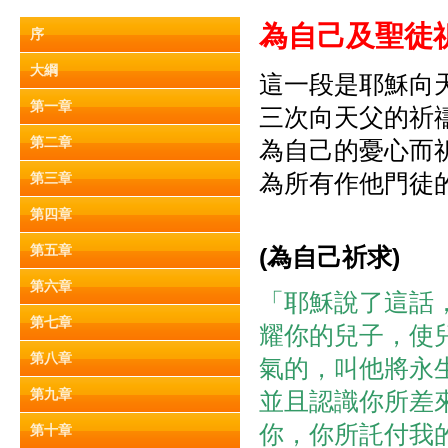
為自己及聖徒
序
大綱
這一段是耶穌向
第一章
三次向天父的祈
第二章
為自己的憂心而
為所有作他門徒
第三章
第四章
第五章
(
為自己祈求
)
第六章
「耶穌說了這話
第七章
耀你的兒子，使
第八章
氣的，叫他將永
第九章
並且認識你所差
你，你所託付我
第十章