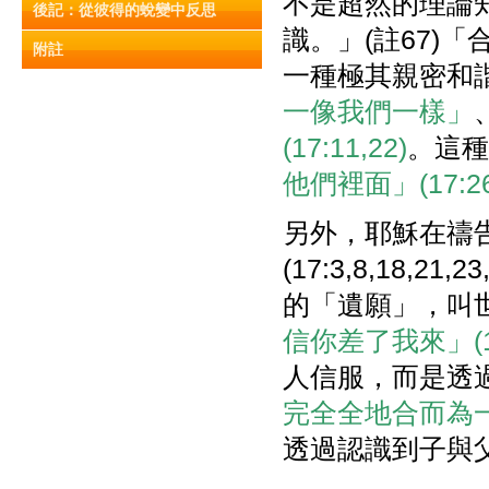
不是超然的理論
後記：從彼得的蛻變中反思
識。」(註67)
附註
一種極其親密和
一像我們一樣」
(17:11,22)
。這種
他們裡面」(17:26
另外，耶穌在禱
(17:3,8,18
的「遺願」，叫
信你差了我來」(17
人信服，而是透
完全全地合而為一
透過認識到子與