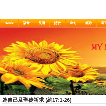
Home
福音
見證
詩歌
金句
經卷
馬
為自己及聖徒祈求 (約17:1-26)