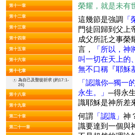
榮耀，就是未有世
第十一章
第十二章
這幾節是強調
「
第十三章
門徒回歸到父上
成父所託之事榮耀
第十四章
言，
「所以，神
第十五章
叫一切在天上的
第十六章
無不口稱『耶穌
第十七章
為自己及聖徒祈求 (約17:1-
「認識你─獨一
26)
永生。」
─得永
第十八章
識耶穌是神所差
第十九章
何謂
「認識」
神
第二十章
識要達到一個與
第二十一章