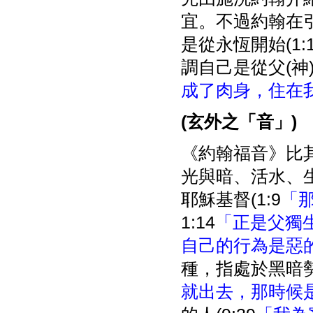
宜。不過約翰在
是從永恆開始(1:
調自己是從父(
成了肉身，住在
(
玄外之「音」
)
《約翰福音》比
光與暗、活水、
耶穌基督(1:9
「
1:14
「正是父獨
自己的行為是惡
種，指處於黑暗勢
就出去，那時候