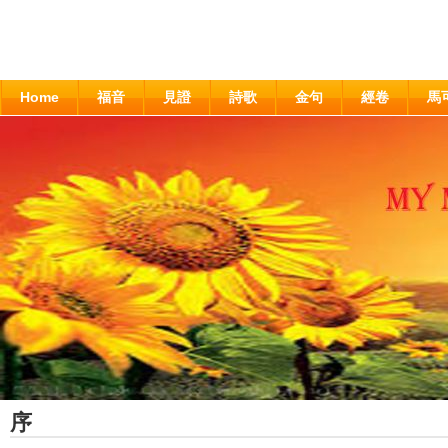
Home
福音
見證
詩歌
金句
經卷
馬
序