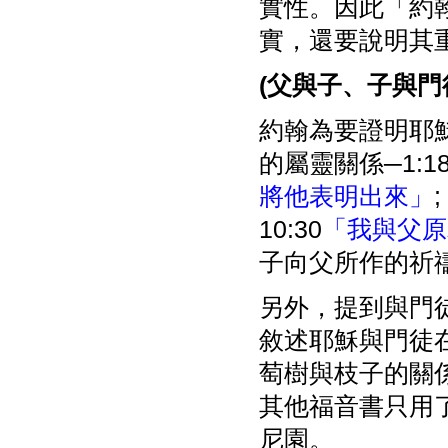
實性。因此「約
實，還要說明其重
(
父與子、子與門
約翰為要證明耶
的屬靈關係─1:1
將他表明出來」
;
10:30
「我與父原
子向父所作的祈
另外，提到與門徒
敘述耶穌與門徒
萄樹與枝子的關
其他福音書只用
尼園。