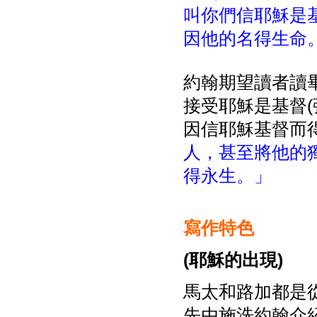
叫你們信耶穌是
因他的名得生命
約翰期望讀者讀
接受耶穌是基督
因信耶穌基督而得
人，甚至將他的
得永生。」
寫作特色
(
耶
穌
的出
現)
馬太和路加都是
先由施洗約翰介