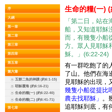
生命的糧(
一)
(
序
大綱
「第二日，站在
第一章
船，又知道耶穌
第二章
而，有幾隻小船
方。眾人見耶穌
第三章
穌。」(6:22-24)
第四章
第五章
有一群吃飽了的
第六章
了山。他們在海
五餅二魚的神蹟 (約6:1-15)
見耶穌的出現，
耶穌履海 (約6:16-21)
幾隻小船從提比
生命的糧(一) (約6:22-40)
農去找耶穌」
。
生命的糧(二) (約6:41-71)
追耶穌到底，有
第七章