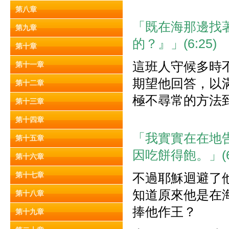
第八章
「既在海那邊找
第九章
的？』」(6:25)
第十章
這班人守候多時
第十一章
期望他回答，以
第十二章
極不尋常的方法
第十三章
第十四章
「我實實在在地
第十五章
因吃餅得飽。」(6:
第十六章
第十七章
不過耶穌迴避了
知道原來他是在
第十八章
捧他作王？
第十九章