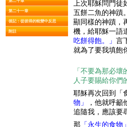
第二十章
上次耶穌問門徒
第二十一章
五餅二魚的神蹟
顯同樣的神蹟，
後記：從彼得的蛻變中反思
機，給耶穌一語
附註
吃餅得飽。」
言
就為了要我填飽
「不要為那必壞
人子要賜給你們的
耶穌再次回到「
物」
，他就呼籲
追隨我，應該要
那
「永生的食物