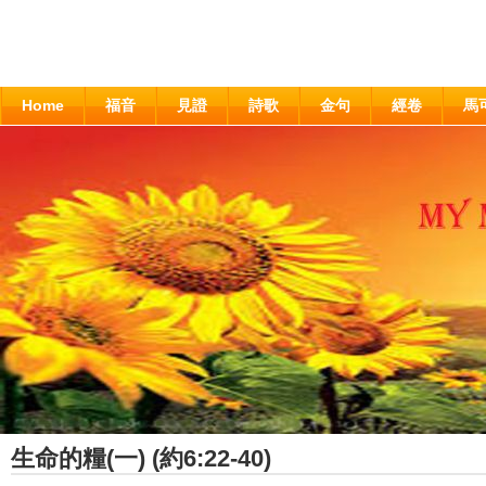
Home
福音
見證
詩歌
金句
經卷
馬
生命的糧(一) (約6:22-40)