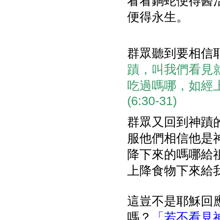
看看銅蛇便得醫
便得永生。
群眾聽到要相信
蹟，叫我們看見
吃過嗎哪，如經
(6:30-31)
群眾又回到神蹟
服他們相信他是
降下來的嗎哪給
上降食物下來給
這豈不是耶穌回
嗎？
「若不看見