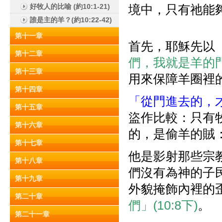
好牧人的比喻 (約10:1-21)
境中，只有祂能夠
誰是主的羊？(約10:22-42)
第十一章
首先，耶穌先以
第十二章
們，我就是羊的門(‘do
第十三章
用來保障羊圈裡
第十四章
「從門進去的，
第十五章
盜作比較：只有
第十六章
的，是偷羊的賊
第十七章
他是影射那些宗
第十八章
們沒有為神的子
第十九章
外貌掩飾內裡的
第二十章
們」(10:8下)
。
第二十一章