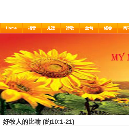
Home
福音
見證
詩歌
金句
經卷
馬
好牧人的比喻 (約10:1-21)