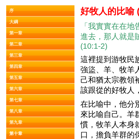
好牧人的比喻
序
大綱
「我實實在在地
第一章
進去，那人就是
第二章
(10:1-2)
第三章
這裡提到游牧民
第四章
強盜、羊、牧羊
第五章
己和猶太宗教領
該跟從的好牧人
第六章
第七章
在比喻中，他分
第八章
來比喻自己。羊
第九章
慣，牧羊人本身
口，擔負羊群的
第十章