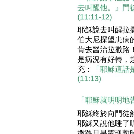
去叫醒他。』門
(11:11-12)
耶穌說去叫醒拉
伯大尼探望患病
肯去醫治拉撒路
是病況有好轉，
充：
「耶穌這話
(11:13)
「耶穌就明明地告
耶穌終於向門徒
耶穌又說他睡了
撒路只是靈魂暫