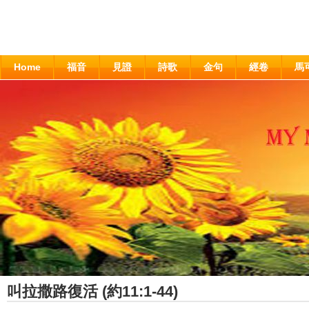
Home
福音
見證
詩歌
金句
經卷
馬
叫拉撒路復活 (約11:1-44)