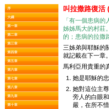
叫拉撒路復
活
序
大綱
「有一個患病的
第一章
姊姊馬大的村莊
第二章
的；患病的拉撒路是
第三章
三姊弟與耶穌的
第四章
就記載在下一章
第五章
馬利亞用貴重的
第六章
她是耶穌的
第七章
第八章
她對這位主
旁人的白眼
第九章
嚴，在所不
第十章