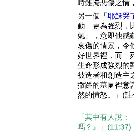
時難掩悲傷之情
另一個
「耶穌哭
動」更為強烈，
氣」，意即他感
哀傷的情景，令
好世界裡，而「
生命形成強烈的
被造者和創造主
撒路的墓園裡意
然的憤怒。」(註4
「其中有人說：
嗎？』」(11:37)