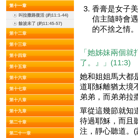
第十一章
香膏是女子
叫拉撒路復活 (約11:1-44)
信主隨時會
餘波未了 (約11:45-57)
的不捨之情
第十二章
第十三章
「她姊妹兩個就
第十四章
了。』」(11:3)
第十五章
她和姐姐馬大都
第十六章
道耶穌離猶太境
第十七章
弟弟，而弟弟拉
第十八章
單從這幾節就知
第十九章
待過耶穌，而且
第二十章
注，靜心聽道。(路1
第二十一章