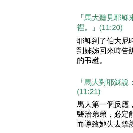
「馬大聽見耶穌
裡。」(11:20)
耶穌到了伯大尼
到姊姊回來時告訴
的弔慰。
「馬大對耶穌說
(11:21)
馬大第一個反應
醫治弟弟，必定
而導致她失去摰