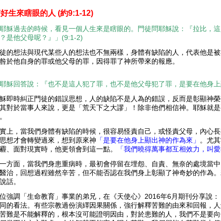
醫好生來瞎眼的人
(約9:1-12)
耶穌過去的時候，看見一個人生來是瞎眼的。門徒問耶穌說：『拉比，這
？是他父母呢？』」(9:1-2)
徒的想法與現代某些人的想法也不無兩樣，身體有缺陷的人，代表他是被
咎於他自身的罪或他父母的罪，因得罪了神所帶來的報應。
耶穌回答說：『也不是這人犯了罪，也不是他父母犯了罪，是要在他身上顯出神
穌即時糾正門徒的錯誤思想，人的缺陷不是人為的錯誤，反而是彰顯神榮
其對於當事人來說，更是「荒天下之大謬」！除非他們相信神。耶穌就是
。
實上，當我們身體有缺陷的時候，很容易怪責自己，或怪責父母，內心長
思想才會轉變過來，想到原來神
「是要在他身上顯出神的作為來」
。尤其
霾、面對現實時，他更領會到這一點。
「我們曉得萬事都互相效力，叫愛
一方面，當我們身患重病時，最初會停留在埋怨、自責、無奈的處境當中
醫治，回想過程雖然辛苦，但不能否認在我們身上彰顯了神奇妙的作為。
說話。
位強調「生命教育」事業的弟兄，在《天使心》2016年6月期刊分享說
同的看法。有些宗教過份演繹因果關係，強行解釋苦難的由來和回報，人
苦難是不能解釋的，根本沒可能證明因由，對於患難的人，我們不是要向