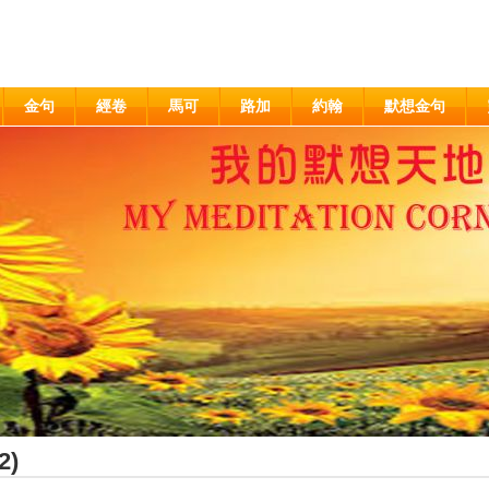
金句
經卷
馬可
路加
約翰
默想金句
2)