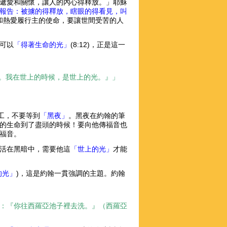
遞愛和關懷，讓人的內心得釋放。」耶穌
報告：被擄的得釋放，瞎眼的得看見，叫
要擁抱和熱愛履行主的使命，要讓世間受苦的人
可以
「得著生命的光」
(8:12)，正是這一
了。我在世上的時候，是世上的光。』」
工，不要等到
「黑夜」
。黑夜在約翰的筆
的生命到了盡頭的時候！要向他傳福音也
福音。
活在黑暗中，需要他這
「世上的光」
才能
的光」
)，這是約翰一貫強調的主題。約翰
：『你往西羅亞池子裡去洗。』（西羅亞