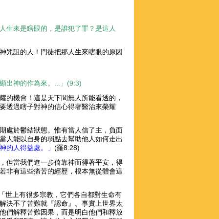
人生來是瞎眼的，是誰犯了罪？是這人
神咒詛的人！門徒把那人生來瞎眼的原因
的作為來。...」(9:3)
耀的機會！這是天下間無人所能看透的，
要透過瞎子對神的信心得著醫治來榮耀
期處於鬱結狀態。惟有當人信了主，負面
當人能以自身的弱點去幫助他人如何走出
神的人得益處。」
(羅8:28)
，但當我們進一步倚靠神而得著平安，得
若非有這些痛苦的經歷，根本無從體會這
：「世上有很多宗教，它們各自都對生命有
解決不了苦難就『認命』。事實上世界太
他們解釋苦難因果，而是明白他們和釋放