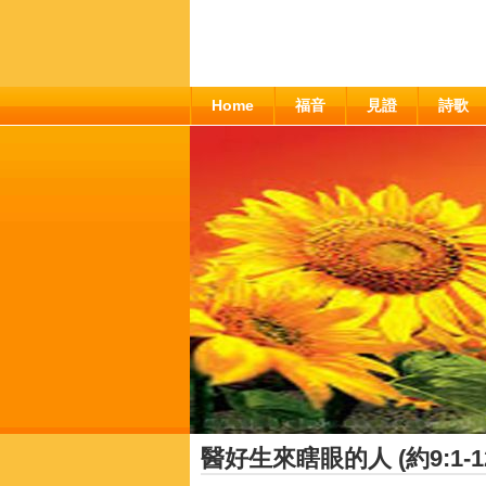
Home
福音
見證
詩歌
醫好生來瞎眼的人 (約9:1-1