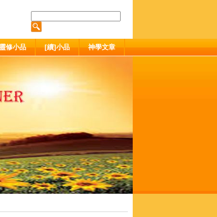
靈修小品
[續]小品
神學文章