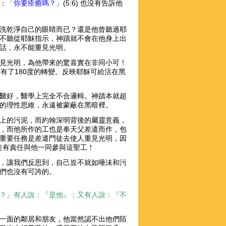
：
「你要痊癒嗎？」
(5:6) 也沒有告訴他
洗乾淨自己的眼睛而已？還是他曾聽過耶
不聽從耶穌指示，神蹟就不會在他身上出
話，永不能重見光明。
見光明，為他帶來的驚喜實在非同小可！
活有了180度的轉變。反映耶穌可給活在黑
醫好，醫學上完全不合邏輯。神蹟本就超
的理性思維，永遠被蒙蔽在黑暗裡。
上的污泥，而約翰深明背後的屬靈意義，
，而他所作的工也是奉天父差遣而作，包
重要任務是差遣門徒去使人重見光明，因
) 門徒有責任與他一同參與這聖工！
，讓我們反思到，自己豈不就如唾沬和污
們也沒有可誇的。
？』有人說：『是他』；又有人說：『不
一面的鄰居和朋友，他當然認不出他們陌