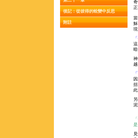
第二十一章
奇
正
後記：從彼得的蛻變中反思
當
附註
穌
現
「
這
暗
神
越
「
因
括
此
另
泥
「
是
見