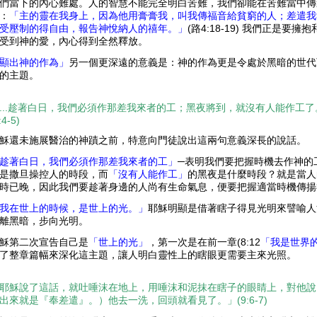
們當下的內心難處。人的智慧不能完全明白苦難，我們卻能在苦難當中傳
：
「主的靈在我身上，因為他用膏膏我，叫我傳福音給貧窮的人；差遣我
受壓制的得自由，報告神悅納人的禧年。」
(路4:18-19) 我們正是
受到神的愛，內心得到全然釋放。
顯出神的作為」
另一個更深遠的意義是：神的作為更是令處於黑暗的世代
的主題。
...趁著白日，我們必須作那差我來者的工；黑夜將到，就沒有人能作工
:4-5)
穌還未施展醫治的神蹟之前，特意向門徒說出這兩句意義深長的說話。
趁著白日，我們必須作那差我來者的工」
─表明我們要把握時機去作神的
是撒旦操控人的時段，而
「沒有人能作工」
的黑夜是什麼時段？就是當人
時已晚，因此我們要趁著身邊的人尚有生命氣息，便要把握適當時機傳揚
我在世上的時候，是世上的光。」
耶穌明顯是借著瞎子得見光明來譬喻人
離黑暗，步向光明。
穌第二次宣告自己是
「世上的光」
，第一次是在前一章(8:12
「我是世界
了整章篇幅來深化這主題，讓人明白靈性上的瞎眼更需要主來光照。
耶穌說了這話，就吐唾沫在地上，用唾沫和泥抹在瞎子的眼睛上，對他說
出來就是『奉差遣』。）他去一洗，回頭就看見了。」(9:6-7)