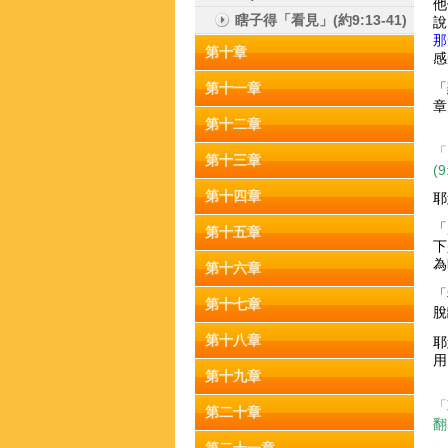
他
瞎子得「看見」(約9:13-41)
說
那
第十章
感
第十一章
「
章
第十二章
「
第十三章
(9
第十四章
耶
「
第十五章
下
為
第十六章
「
第十七章
脫
第十八章
耶
用
第十九章
「
第二十章
翻