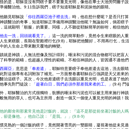
怪的是，耶穌並沒有問瞎子要不要重見光明，像他在畢士大池旁問癱子說
準備醫治他。9:11告訴我們，瞎子知道耶穌是和泥抹他的眼睛。
他聽見耶穌說
「你往西羅亞池子裡去洗」
時，他在想什麼呢？是否只打算
神蹟醫治的奇事，知道耶穌正準備用神蹟醫治他呢？無論如何，倘若瞎子
，這就顯明「順服」的重要。同樣，人不聽從耶穌簡單的吩咐，相信他的
他去一洗，回頭就看見了。」
這一洗的簡單動作，竟然令生來瞎眼的人重
人生來瞎眼，長期在聖殿裡行乞(9:8)，耶穌把他醫好，不用再行乞，生
中的人生命上帶來翻天覆地的轉變。
蹟就是神蹟，人無法想像及預計得到，唾沬和污泥的混合物都可以把盲人
了科學的範疇，也超越人理性的範疇。不相信神蹟的人，皆因通不過他們
西羅亞」
意思是
「奉差遣」
，耶穌特意要瞎子奉他差遣去這池，洗去眼睛
此對這個專有名詞附加了補充。一方面整卷書耶穌自己強調是天父差來的
醫治這瞎子。其次，今次他差遣瞎子去洗眼以重見光明，也是表達了他的
他事先對門徒說：
「趁著白日，我們必須作那差我來者的工。」
(9:4
外，耶穌醫治的方式很獨特，骯髒的唾沬和污泥也可以被主用來施行神蹟
般無用的罪人，也可為主所用，創造一個又一個使人重見光明的神蹟！我
他的鄰舍和那素常見他是討飯的，就說：『這不是那從前坐著討飯的人嗎
，卻是像他。』他自己說：『是我。』」(9:8-9)
慣見熟的一個討飯的瞎子，竟然開著雪亮的一雙眼睛，凝視著他從未見過