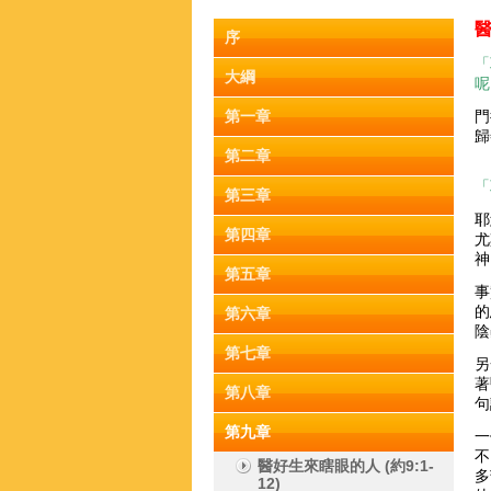
序
「
大綱
呢
第一章
門
歸
第二章
「
第三章
耶
第四章
尤
神
第五章
事
的
第六章
陰
第七章
另
著
第八章
句
第九章
一
不
醫好生來瞎眼的人 (約9:1-
多
12)