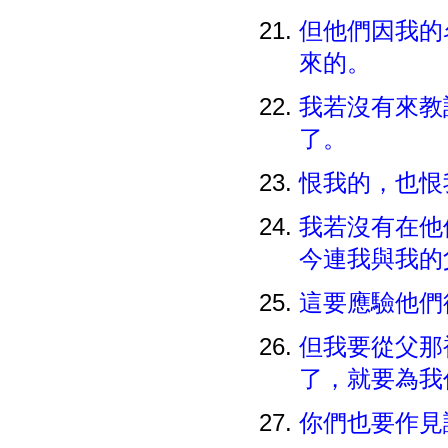
但他們因我的
來的。
我若沒有來教
了。
恨我的，也恨
我若沒有在他
今連我與我的
這要應驗他們
但我要從父那
了，就要為我
你們也要作見