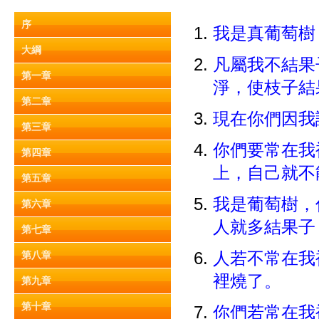
序
我是真葡萄樹
大綱
凡屬我不結果
第一章
淨，使枝子結
第二章
現在你們因我
第三章
你們要常在我
第四章
上，自己就不
第五章
我是葡萄樹，
第六章
人就多結果子
第七章
第八章
人若不常在我
裡燒了。
第九章
第十章
你們若常在我