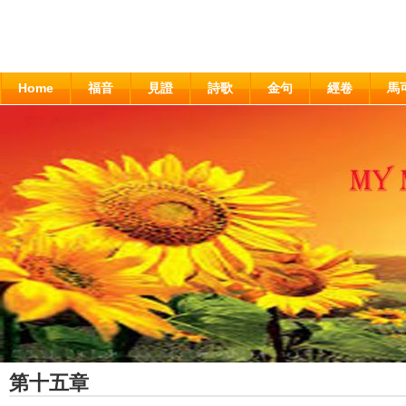
Home
福音
見證
詩歌
金句
經卷
馬
第十五章