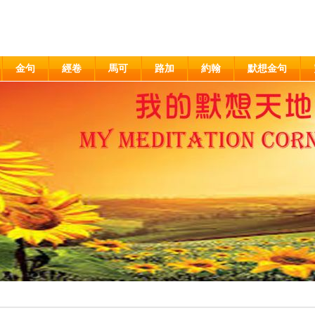
金句
經卷
馬可
路加
約翰
默想金句