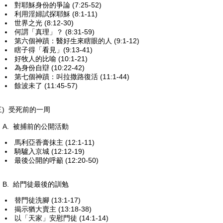
對耶穌身份的爭論 (7:25-52)
利用淫婦試探耶穌 (8:1-11)
世界之光 (8:12-30)
何謂「真理」？ (8:31-59)
第六個神蹟：醫好生來瞎眼的人 (9:1-12)
瞎子得「看見」(9:13-41)
好牧人的比喻 (10:1-21)
為身份自辯 (10:22-42)
第七個神蹟：叫拉撒路復活 (11:1-44)
餘波未了 (11:45-57)
三) 受死前的一周
. 被捕前的公開活動
馬利亞香膏抹主 (12:1-11)
騎驢入京城 (12:12-19)
最後公開的呼籲 (12:20-50)
. 給門徒最後的訓勉
替門徒洗腳 (13:1-17)
揭示猶大賣主 (13:18-38)
以「天家」安慰門徒 (14:1-14)