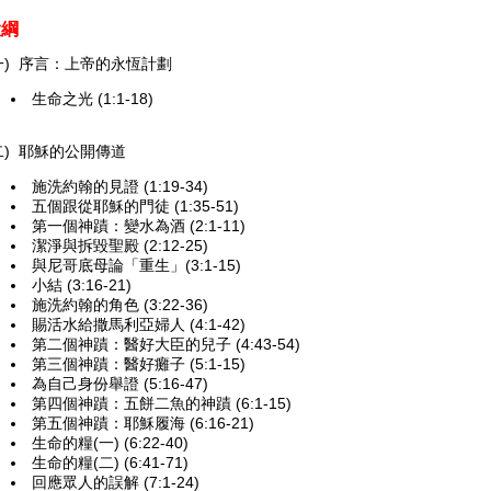
大綱
一) 序言：上帝的永恆計劃
生命之光 (1:1-18)
二) 耶穌的公開傳道
施洗約翰的見證 (1:19-34)
五個跟從耶穌的門徒 (1:35-51)
第一個神蹟：變水為酒 (2:1-11)
潔淨與拆毀聖殿 (2:12-25)
與尼哥底母論「重生」(3:1-15)
小結 (3:16-21)
施洗約翰的角色 (3:22-36)
賜活水給撒馬利亞婦人 (4:1-42)
第二個神蹟：醫好大臣的兒子 (4:43-54)
第三個神蹟：醫好癱子 (5:1-15)
為自己身份舉證 (5:16-47)
第四個神蹟：五餅二魚的神蹟 (6:1-15)
第五個神蹟：耶穌履海 (6:16-21)
生命的糧(一) (6:22-40)
生命的糧(二) (6:41-71)
回應眾人的誤解 (7:1-24)