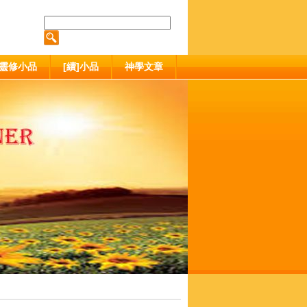
靈修小品
[續]小品
神學文章