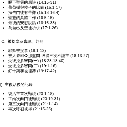
賜下聖靈的應許 (14:15-31)
葡萄樹與枝子的比喻 (15:1-17)
預告門徒有苦難 (15:18-16:4)
聖靈的具體工作 (16:5-15)
最後的安慰說話 (16:16-33)
為自己及聖徒祈求 (17:1-26)
. 被捉拿及審訊、判刑
耶穌被捉拿 (18:1-12)
被大祭司亞那盤問-彼得三次不認主 (18:13-27)
受彼拉多審問(一) (18:28-18:40)
受彼拉多審問(二) (19:1-16)
釘十架和被埋葬 (19:17-42)
四) 主復活後的記錄
復活主首次顯現 (20:1-18)
主兩次向門徒顯現 (20:19-31)
第三次向門徒顯現 (21:1-14)
 再次
呼召彼得 (21:15-25)