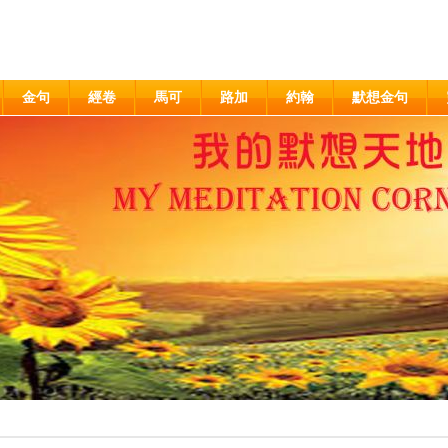
金句
經卷
馬可
路加
約翰
默想金句