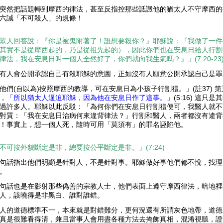
突然把話題轉到摩西的律法，甚至反指控那些詆譭他的猶太人不守摩西的
六誡「不可殺人」的規條！
眾人回答說：『你是被鬼附著了！誰想要殺你？』耶穌說：『我做了一件
其實不是從摩西起的，乃是從祖先起的），因此你們也在安息日給人行割
律法，我在安息日叫一個人全然好了，你們就向我生氣嗎？』」
(7:20-23
有人會公開承認自己有殺耶穌的意圖，正如沒有人願意公開承認自己是罪
他們(自以為)按照摩西的教導，可在安息日為小孩子行割禮。」(註37)
，
「所以猶太人逼迫耶穌，因為他在安息日作了這事。」
(5:16) 這
過許多人。耶穌以此反駁：「為何你們在安息日行割禮便可，我醫人就不
對質：「我在安息日治病何來違背律法？」行割和醫人，兩者都沒有違背
！事實上，想一個人死，隨時可用「莫須有」的罪名誣陷他。
不可按外貌斷定是非，總要按公平斷定是非。」(7:24)
句話指出他們明顯是針對人，不是針對事。耶穌做好事他們都不悅，找理
。
句話也是在影射那些偽善的宗教人士，他們表面上遵守摩西律法，暗地裡
人，該曉得是非黑白、誰對誰錯。
人的道德標準不一，本來就是對錯難分，更何況還有所謂灰色地帶，道德
真是很難看得清，兼且當事人會用盡各種方法去掩飾真相，混淆視聽，證