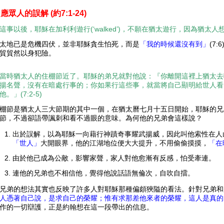
回應眾人的誤解
(約7:1-24)
這事以後，耶穌在加利利遊行(‘walked’)，不願在猶太遊行，因為猶太人想要
太地已是危機四伏，並非耶穌貪生怕死，而是
「我的時候還沒有到」
(7
貿貿然以身犯險。
當時猶太人的住棚節近了。耶穌的弟兄就對他說：『你離開這裡上猶太去
揚名聲，沒有在暗處行事的；你如果行這些事，就當將自己顯明給世人看
他。」
(7:2-5)
棚節是猶太人三大節期的其中一個，在猶太曆七月十五日開始，耶穌的兄
節，不過卻語帶諷刺和看不過眼的意味。為何他的兄弟會這樣說？
出於誤解，以為耶穌一向藉行神蹟奇事耀武揚威，因此叫他索性在人
「世人」
大開眼界，他的江湖地位便大大提升，不用偷偷摸摸，
「在
由於他已成為公敵，影響家聲，家人對他愈漸有反感，怕受牽連。
連他的兄弟也不相信他，覺得他說話語無倫次，自吹自擂。
兄弟的想法其實也反映了許多人對耶穌那種偏頗狹隘的看法。針對兄弟和
人憑著自己說，是求自己的榮耀；惟有求那差他來者的榮耀，這人是真的
作的一切辯護，正是約翰想在這一段帶出的信息。