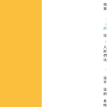
他
第
「
（
的
沒
「
人
好
們
法
「
這
平
這
的
各
時