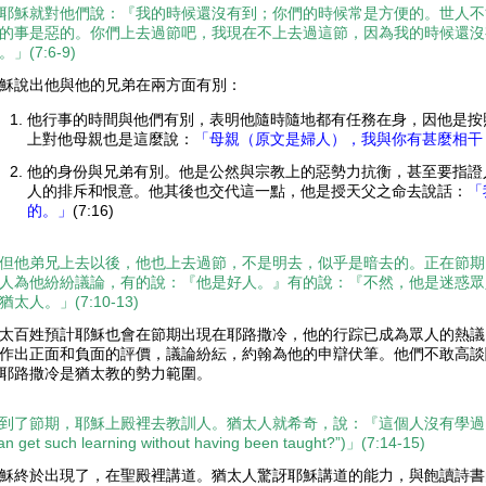
耶穌就對他們說：『我的時候還沒有到；你們的時候常是方便的。世人不
的事是惡的。你們上去過節吧，我現在不上去過這節，因為我的時候還沒
。」(7:6-9)
穌說出他與他的兄弟在兩方面有別：
他行事的時間與他們有別，表明他隨時隨地都有任務在身，因他是按
上對他母親也是這麼說：
「母親（原文是婦人），我與你有甚麼相干
他的身份與兄弟有別。他是公然與宗教上的惡勢力抗衡，甚至要指證
人的排斥和恨意。他其後也交代這一點，他是授天父之命去說話：
「
的。」
(7:16)
但他弟兄上去以後，他也上去過節，不是明去，似乎是暗去的。正在節期
人為他紛紛議論，有的說：『他是好人。』有的說：『不然，他是迷惑眾
猶太人。」
(7:10-13)
太百姓預計耶穌也會在節期出現在耶路撒冷，他的行踪已成為眾人的熱議
作出正面和負面的評價，議論紛紜，約翰為他的申辯伏筆。他們不敢高談
耶路撒冷是猶太教的勢力範圍。
到了節期，耶穌上殿裡去教訓人。猶太人就希奇，說：『這個人沒有學過
n get such learning without having been taught?”)
」
(7:14-15)
穌終於出現了，在聖殿裡講道。猶太人驚訝耶穌講道的能力，與飽讀詩書