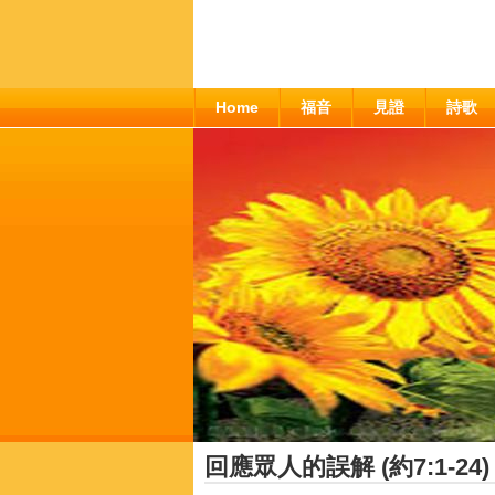
Home
福音
見證
詩歌
回應眾人的誤解 (約7:1-24)