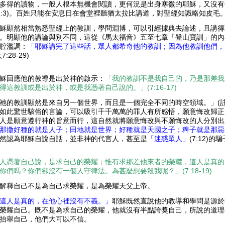
多得的讀物，一般人根本無機會閱讀，更何況是出身寒微的耶穌，又沒有
2:3)。百姓只能在安息日在會堂裡聽猶太拉比講道，對聖經知識略知皮毛
穌顯然相當熟悉聖經上的教訓，學問淵博，可以引經據典去論述，且講得
。明顯他的講論與別不同，這從《馬太福音》五至七章「登山寶訓」的內
腔濫調：
「耶穌講完了這些話，眾人都希奇他的教訓；因為他教訓他們，
7:28-29)
穌回應他的教導是出於神的啟示：
「我的教訓不是我自己的，乃是那差我
得這教訓或是出於神，或是我憑著自己說的。」(7:16-17)
祂的教訓顯然是來自另一個世界，而且是一個完全不同的時空領域。」(註
如此驚世駭俗的言論，可以吸引千千萬萬的罪人有所感悟，願意悔改歸正
人是願意遵行神的旨意而行，這自然就將願意悔改與不願悔改的人分別出
那撒好種的就是人子；田地就是世界；好種就是天國之子；稗子就是那惡
然認為耶穌自說自話，並非神的代言人，甚至是
「迷惑眾人」
(7:12)
人憑著自己說，是求自己的榮耀；惟有求那差他來者的榮耀，這人是真的
你們嗎？你們卻沒有一個人守律法。為甚麼想要殺我呢？」
(7:18-19)
解釋自己不是為自己求榮耀，是為榮耀天父上帝。
這人是真的，在他心裡沒有不義。」
耶穌既然直說他的教導和學問是源於神(
榮耀自己。既不是為求自己的榮耀，他就沒有半點誇獎自己，所說的道理
抬舉自己，他們大可以不信。