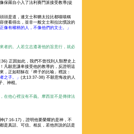
像保羅自小入了法利賽門派接受教導(徒
。
頭頭是道，連文士和猶太拉比都嘖嘖稱
容便看得出，並非一般文士和拉比慣說的
正像有權柄的人，不像他們的文士。」
來者的。人若立志遵著他的旨意行，就必
36) 正因如此，我們不曾找到人類歷史上
！凡願意謙卑接受他的教導的，反證明這
來，正如耶穌在「稗子的比喻」裡說：
者之子。」
(太13:37-38) 不願意悔改的人
的騙子、神棍。
，在他心裡沒有不義。摩西豈不是傳律法
7:16-17)，證明他要榮耀的是神，不
都是真話、可信。相反，若他所說的話是