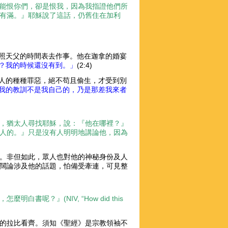
能恨你們，卻是恨我，因為我指證他們所
有滿。』耶穌說了這話，仍舊住在加利
照天父的時間表去作事。他在迦拿的婚宴
？我的時候還沒有到。」
(2:4)
人的種種罪惡，絕不苟且偷生，才受到別
我的教訓不是我自己的，乃是那差我來者
，猶太人尋找耶穌，說：『他在哪裡？』
人的。』只是沒有人明明地講論他，因為
。非但如此，眾人也對他的神秘身份及人
闊論涉及他的話題，怕備受牽連，可見整
，怎麼明白書呢？』
(NIV, “How did this
的拉比看齊。須知《聖經》是宗教領袖不