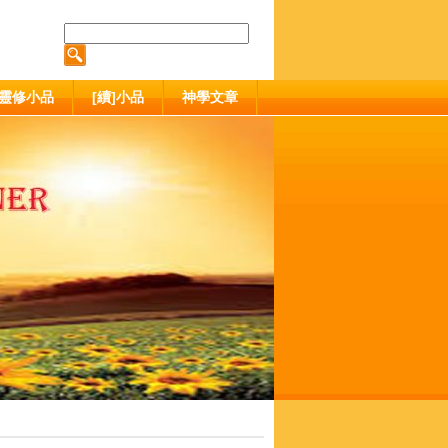
靈修小品
[續]小品
神學文章