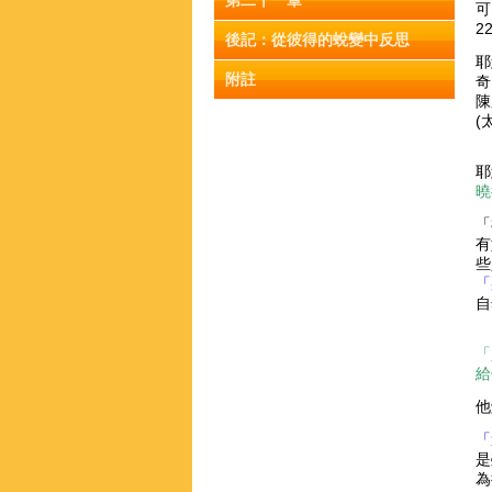
第二十一章
可
2
後記：從彼得的蛻變中反思
耶
附註
奇
陳
(太
耶
曉
「
有
些
「
自
「
給
他
「
是
為