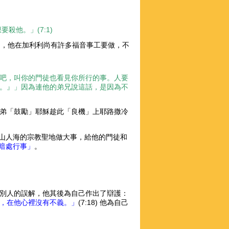
殺他。」(7:1)
:6)，他在加利利尚有許多福音事工要做，不
吧，叫你的門徒也看見你所行的事。人要
。』」因為連他的弟兄說這話，是因為不
弟「鼓勵」耶穌趁此「良機」上耶路撒冷
山人海的宗教聖地做大事，給他的門徒和
暗處行事」
。
別人的誤解，他其後為自己作出了辯護：
，在他心裡沒有不義。」
(7:18)
他為自己