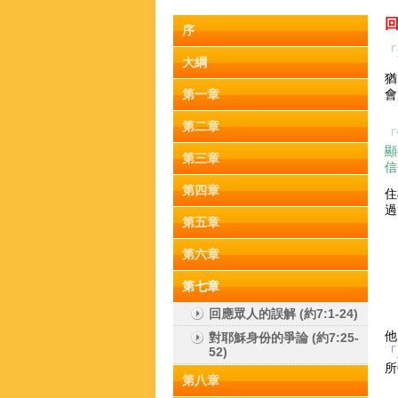
序
「
大綱
猶
第一章
會
第二章
「
顯
第三章
信
第四章
住
過
第五章
第六章
第七章
回應眾人的誤解 (約7:1-24)
他
對耶穌身份的爭論 (約7:25-
52)
「
所
第八章