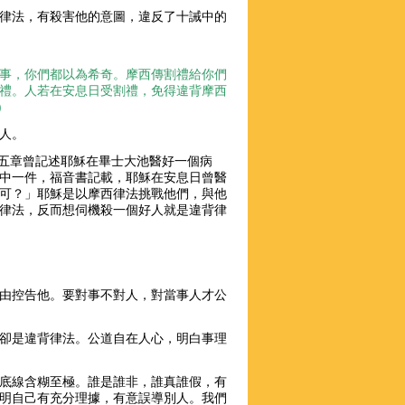
律法，有殺害他的意圖，違反了十誡中的
事，你們都以為希奇。摩西傳割禮給你們
禮。人若在安息日受割禮，免得違背摩西
)
人。
 第五章曾記述耶穌在畢士大池醫好一個病
只是其中一件，福音書記載，耶穌在安息日曾醫
可？」耶穌是以摩西律法挑戰他們，與他
律法，反而想伺機殺一個好人就是違背律
由控告他。要對事不對人，對當事人才公
卻是違背律法。公道自在人心，明白事理
底線含糊至極。誰是誰非，誰真誰假，有
明自己有充分理據，有意誤導別人。我們