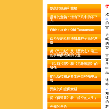
默想的操練和體驗
啟
靈修的意義：活出平凡中的不平
出
凡
的
當
Without the Old Testament
過
西乃聖約及律法對屬神子民的意
幅
義
的
望
從《列王紀》及《歷代志》君王
的事蹟參透神的心意
當
文
《以斯拉記》和《尼希米記》的
啟
關係
中
品
從以斯拉和尼希米兩位領袖中反
過
思
時
大
異象的印證與實踐
知
徒
從《傳道書》看「虛空的人生」
的
解
先知的角色