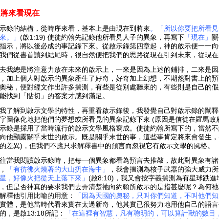
從將來看現在
示錄的結構，從時序來看，基本上是由現在到將來
。「所以你要把所看見
來。」
(啟1:19) 使徒約翰先記錄他所看見人子的異象，再寫下
「現在」
關
指示，將以後必成的事記錄下來。從啟示錄第四章起，神的啟示便一一向
我們從書首讀到結尾時，很自然便把我們的思路從現在引到未來，從現在
去我總是將注意力放在未來的啟示上，一來是因為上述的鋪排，二來是因
，加上個人對啟示的異象產生了好奇，好奇加上幻想，不期然對書上的預
奧秘，便對經文作出許多揣測，有些是從別處聽來的，有些則是自己的假
能找到「貼切」的答案才感到滿足。
我了解到啟示文學的特性，再重看啟示錄後，我發覺自己對啟示錄的闡釋
字圖像化地把他們的夢想或所看見的異象記錄下來 (原因是信徒在羅馬政
示錄是採用了當時流行的啟示文學風格寫成。使徒約翰所寫下的，當然不
向他顯露關乎末世的啟示。既是關乎末世的事，這些事肯定將來會發生，
的差異)，但我們不應只求解釋書中的預言而忽視它有啟示文學的風格。
往當我閱讀啟示錄時，把每一個異象都看為預言去推敲，故此對異象有諸多
，
「有彷彿火燒著的大山扔在海中」
，我會揣測為核子武器的強大威力所
星，好像火把從天上落下來」
(啟8:10)
，我又會按字義揣測為有星球跌進
，但是否神真的要求我們去弄清楚祂向約翰所啟示的是指甚麼呢？為何祂
解釋他引用比喻的用意：
「因為天國的奧秘，只叫你們知道，不叫他們知
實體，是他當時代看來實在太過新奇，他其實已很努力地用他自己的語言
的，是啟13:18所記：
「在這裡有智慧，凡有聰明的，可以算計獸的數目