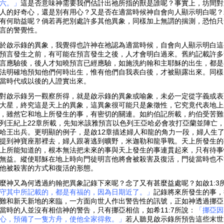
六。」
這是否意味神需要我們估計出祂所指的獸是誰呢？事實上，坊間對
人的好奇心，還是別有用心？又是否在適當時候神自會向人顯示明白呢？
有何助益呢？倘若再把別處許多其他異象，同樣加上無謂的揣測，恐怕只
言的警覺性。
於啟示錄的異象，我覺得也許神在祂認為適當時候，自會向人顯示明白這
預言發生之前，有可能在預言發生之後，人才會明白過來。舊約記載許多
言應驗後，後人才知曉預言已經應驗，如施洗約翰和主耶穌的出生，都是
法明確地預知他們何時出生，惟有他們自我表白後，才被顯露出來。同樣
當時代或以後的人證實出來。
對啟示錄另一觀察所得，就是啟示錄的異象或喻象，未必一定從字義或表
大星，終究這是天上的異象，這異象很可能只是象徵性，它究竟代表地上
，雖然它和地上所發生的事，有密切的關連。如約伯記所載，約伯受苦難
列王紀上22章所載，先知米該雅預言以色列王亞哈必會攻打亞蘭並陣亡
哈王出兵。更明顯的例子，是啟12章描述婦人和龍的角力一段，婦人生
提到神寶座那裡去，婦人跟著逃到曠野，米迦勒和龍爭戰。天上所發生的
上所能知道的，根本無法把未來的事與天上發生的事連貫起來，只有待事
無益。縱使耶穌在地上時向門徒明言他將會被殺害及復活，門徒當時也不
他被殺害的方式和復活的形態。
麼神又為何透過約翰把異象記錄下來呢？念了又有甚麼益處呢？如啟1:3
守其中所記載的，都是有福的，因為日期近了。」
記錄將來所發生的事，
難和新天新地的來臨，一方面向世人作出警告性的訊號，正如神透過挪亞
當時的人並沒有相信神的警告，只有挪亞相信，如希11:7所說：
「挪亞因
心，預備了一隻方舟，使他全家得救。」
若人聽見啟示錄所預告這些末世