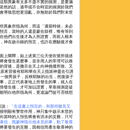
這類異象有太多不盡不實的揣測，是要滿
若然的話，過早或不合時宜的揣測於我們
會導致思想更混亂，亦無助於我們對末世
些異象所指為何，而這「適當時候」未必
預言，當時的人還是蒙在鼓裡，惟有等到
在他們出生後才為人所證實，而前人根本
，神在啟示錄的預言，也許在應驗後才會
面上闡釋，如上述第三位天使吹號所描述
將會發生甚麼事，並非用人的常理可以推
的背後，是撒旦在天上向神挑撥所致。又
，原來背後有耶和華在天上指派神靈去引誘
了一個男孩子，反映耶穌的出生，然後孩子
事，正正代表著地上所發生的事，就人在
情發生後，才可加以證實，單靠揣測是徒
能明白他所指為何，更遑論門徒可否猜想
所說：
「念這書上預言的，和那些聽見又
很明顯有警世作用，神只集中啟示末世的
向當時的人預告將會有洪水的災難，只可
著信，既蒙神指示他未見的事，動了敬畏
將要發生的災難，因相信而產生敬畏神的