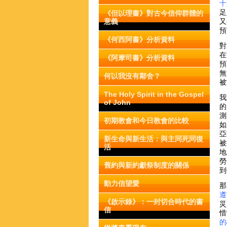
十
足
《但以理書》對古今信仰群體的
意義
又
預
《何西阿書》分析資料
對
在
《阿摩司書》分析資料
預
無
何以我沒有鄰舍？
被
The Holy Spirit in the Gospel
我
of John
的
測
初期教會和今日教會的比較
如
亞
新生命與新生活：與主同死同復
被
活
地
勞
舊約與新約獻祭制度的關係
到
動力信望愛
那
遵
《啟示錄》：一封切合時代的書
災
信
惜
的