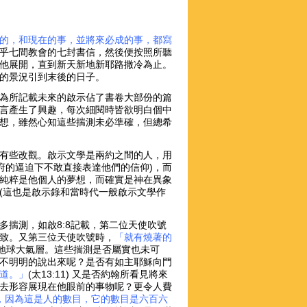
的，和現在的事，並將來必成的事，都寫
乎七間教會的七封書信，然後便按照所聽
他展開，直到新天新地新耶路撒冷為止。
的景況引到末後的日子。
為所記載未來的啟示佔了書卷大部份的篇
言產生了興趣，每次細閱時皆欲明白個中
想，雖然心知這些揣測未必準確，但總希
有些改觀。啟示文學是兩約之間的人，用
府的逼迫下不敢直接表達他們的信仰)，而
純粹是他個人的夢想，而確實是神在異象
(這也是啟示錄和當時代一般啟示文學作
揣測，如啟8:8記載，第二位天使吹號
致。又第三位天使吹號時，
「就有燒著的
地球大氣層。這些揣測是否屬實也未可
不明明的說出來呢？是否有如主耶穌向門
道。」
(太13:11) 又是否約翰所看見將來
去形容展現在他眼前的事物呢？更令人費
，因為這是人的數目，它的數目是六百六