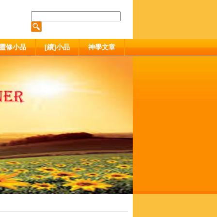
靈修小品
[續]小品
神學文章