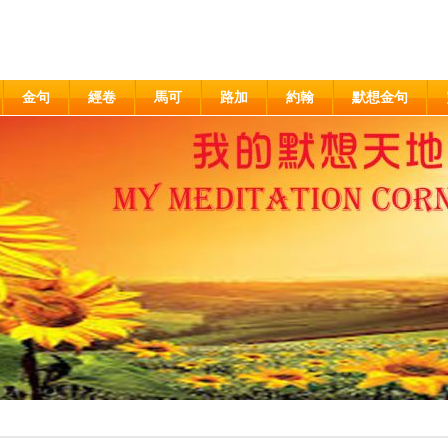
金句
經卷
馬可
路加
約翰
默想金句