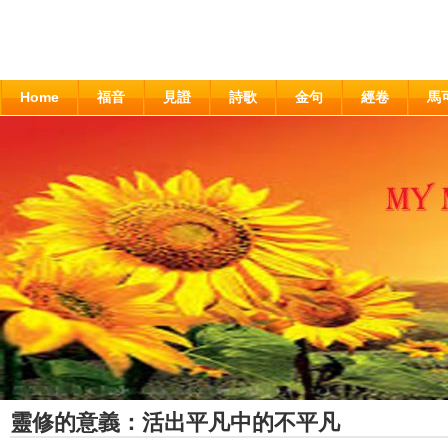
Home
福音
見證
詩歌
金句
經卷
馬
靈修的意義：活出平凡中的不平凡