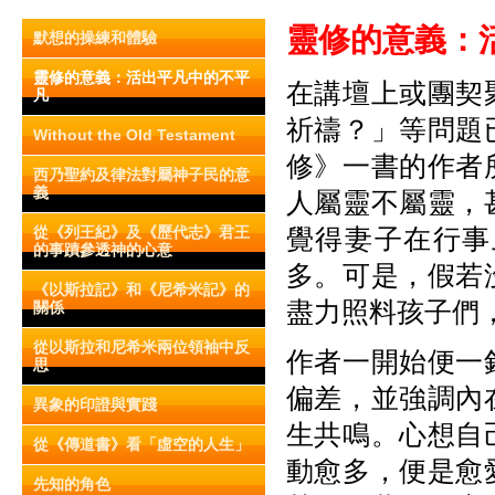
靈修的意義：
默想的操練和體驗
靈修的意義：活出平凡中的不平
在講壇上或團契
凡
祈禱？」等問題
Without the Old Testament
修》一書的作者
西乃聖約及律法對屬神子民的意
義
人屬靈不屬靈，
從《列王紀》及《歷代志》君王
覺得妻子在行事
的事蹟參透神的心意
多。可是，假若
《以斯拉記》和《尼希米記》的
盡力照料孩子們
關係
從以斯拉和尼希米兩位領袖中反
作者一開始便一
思
偏差，並強調內
異象的印證與實踐
生共鳴。心想自
從《傳道書》看「虛空的人生」
動愈多，便是愈
先知的角色