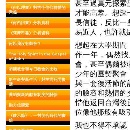
甚至過萬元探索
《但以理書》對古今信仰群體的
才能高攀。想深
意義
長信徒，反比一
《何西阿書》分析資料
易近人，也許就
《阿摩司書》分析資料
想起在大學期間
何以我沒有鄰舍？
作一年，偶然找
The Holy Spirit in the Gospel
of John
會，甚至偶爾被
初期教會和今日教會的比較
少年的團契聚會
新生命與新生活：與主同死同復
與一套復活節的
活
的臉容和熱情的
舊約與新約獻祭制度的關係
惜他返回台灣後
動力信望愛
位像他那般有吸
《啟示錄》：一封切合時代的書
信
我也不得不承認