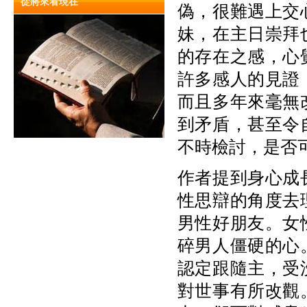
從將來看現在
偽，很難遇上交
妹，在主日崇拜
的存在之感，心
許多感人的見證
而且多年來毫無
到矛盾，甚至令
不時檢討，是否
作者提到身心成
性思辯的角度去
男性好朋友。女
碎男人僵硬的心
認定跟隨主，受
對世事有所改觀