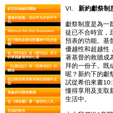
VI.
新約獻祭制
默想的操練和體驗
靈修的意義：活出平凡中的不平
凡
獻祭制度是為一
Without the Old Testament
徒已不合時宜，
預表的功能。基
西乃聖約及律法對屬神子民的意
義
優越性和超越性
從《列王紀》及《歷代志》君王
著基督的救贖成
的事蹟參透神的心意
拜的一份子。既
《以斯拉記》和《尼希米記》的
關係
呢？新約下的獻
從以斯拉和尼希米兩位領袖中反
試從希伯來書10
思
懂得享用及支取
異象的印證與實踐
生活中。
從《傳道書》看「虛空的人生」
先知的角色