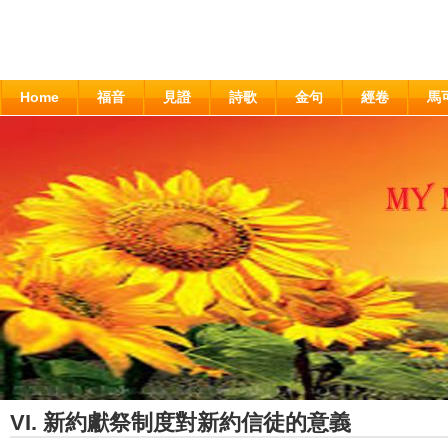
Home
福音
見證
詩歌
金句
經卷
馬
VI. 新約獻祭制度對新約信徒的意義