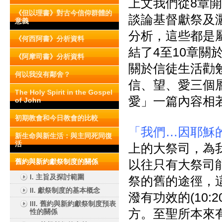
上文我們從8章開
《但以理書》對古今信仰群體的
談論基督獻祭及灑
意義
分析，這些都是屬
《何西阿書》分析資料
結了4至10章
《阿摩司書》分析資料
關於信徒生活勸
何以我沒有鄰舍？
信、望、愛三個
The Holy Spirit in the Gospel
愛」一篇內容相若
of John
初期教會和今日教會的比較
「我們…因耶穌
新生命與新生活：與主同死同復
活
上的大祭司，為
舊約與新約獻祭制度的關係
以往只有大祭司
I. 主旨及探討範圍
祭的舊的途徑，
II. 獻祭制度的基本概念
潑有功效的(10
III. 舊約與新約獻祭制度預表
方。至聖所本來
性的關係