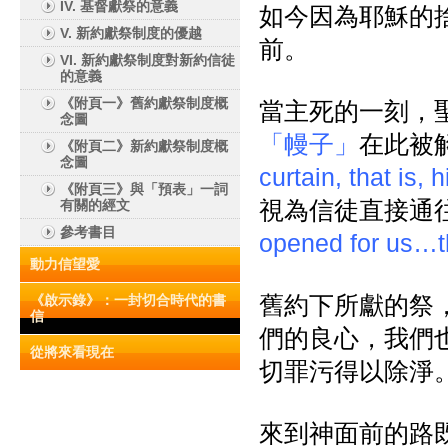
IV. 基督獻祭的意義
如今因為耶穌的
V. 新約獻祭制度的優越
前。
VI. 新約獻祭制度對新約信徒
的意義
《附頁一》舊約獻祭制度概
當主死的一刻，
念圖
「幔子」
在此被
《附頁二》新約獻祭制度概
念圖
curtain, that is, 
《附頁三》與「預表」一詞
視為信徒直接通
有關的經文
參考書目
opened for us…th
動力信望愛
舊約下所獻的祭
《啟示錄》：一封切合時代的書
信
們的良心，我們
從將來看現在
切罪污得以除淨。(1
來到神面前的路