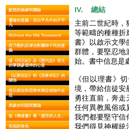
IV.
總結
默想的操練和體驗
靈修的意義：活出平凡中的不平
主前二世紀時，
凡
等範疇的種種折
Without the Old Testament
書》以啟示文學
西乃聖約及律法對屬神子民的意
群體，要堅忍地
義
始。書中信息是
從《列王紀》及《歷代志》君王
的事蹟參透神的心意
《以斯拉記》和《尼希米記》的
《但以理書》切
關係
境，帶給信徒安
從以斯拉和尼希米兩位領袖中反
思
勇往直前，奔走
異象的印證與實踐
任何異教風俗或
我們都要堅守信
從《傳道書》看「虛空的人生」
我們得見神權統
先知的角色