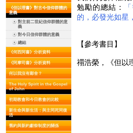
勉勵的總結：
「
《但以理書》對古今信仰群體的
意義
的，必發光如星
對主前二世紀信仰群體的意
義
對今日信仰群體的意義
【參考書目】
總結
《何西阿書》分析資料
禤浩榮，《但以理
《阿摩司書》分析資料
何以我沒有鄰舍？
The Holy Spirit in the Gospel
of John
初期教會和今日教會的比較
新生命與新生活：與主同死同復
活
舊約與新約獻祭制度的關係