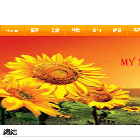
Home
福音
見證
詩歌
金句
經卷
馬
總結