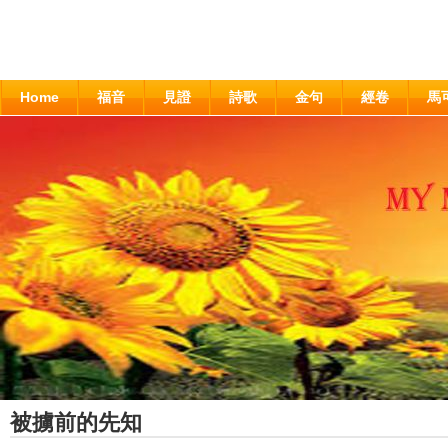
Home
福音
見證
詩歌
金句
經卷
馬
被擄前的先知