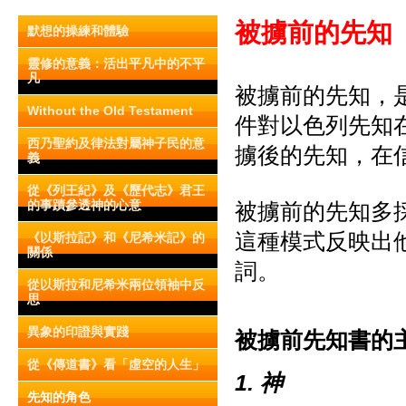
被擄前的先知
默想的操練和體驗
靈修的意義：活出平凡中的不平
凡
被擄前的先知，
Without the Old Testament
件對以色列先知
西乃聖約及律法對屬神子民的意
擄後的先知，在
義
從《列王紀》及《歷代志》君王
的事蹟參透神的心意
被擄前的先知多
這種模式反映出
《以斯拉記》和《尼希米記》的
關係
詞。
從以斯拉和尼希米兩位領袖中反
思
異象的印證與實踐
被擄前先知書的
從《傳道書》看「虛空的人生」
1. 神
先知的角色