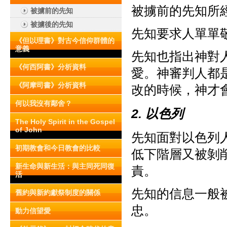
被擄前的先知所
被擄前的先知
被擄後的先知
先知要求人單單
《但以理書》對古今信仰群體的
意義
先知也指出神對
《何西阿書》分析資料
愛。神審判人都
《阿摩司書》分析資料
改的時候，神才
何以我沒有鄰舍？
2. 以色列
The Holy Spirit in the Gospel
of John
先知面對以色列
初期教會和今日教會的比較
低下階層又被剝
新生命與新生活：與主同死同復
責。
活
先知的信息一般
舊約與新約獻祭制度的關係
忠。
動力信望愛