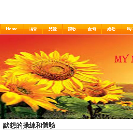
Home
福音
見證
詩歌
金句
經卷
馬
默想的操練和體驗