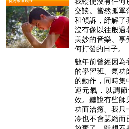
我縱使沒有任何
從將來看現在
交談。當然孤單
和傾訴，紓解了
沒有像以往般過
美妙的音樂、享
何打發的日子。
數年前曾經因為
的學習班。氣功
的動作，同時集
運元氣，以調節
效。聽說有些師
功而治癒。我只
冷也不會瑟縮而
放棄了。默想不