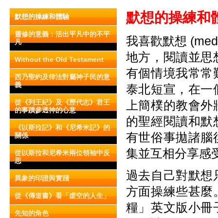
默想的操練和
默想的操練和體驗
靈修的意義：活出平凡中的不平
我喜歡默想 (me
凡
地方，閱讀並思
Without the Old Testament
有個情境我常常
西乃聖約及律法對屬神子民的意
義
泰北短宣，在一
從《列王紀》及《歷代志》君王
上簡樸的教會外
的事蹟參透神的心意
的聖經閱讀和默
《以斯拉記》和《尼希米記》的
有世俗事拋諸腦
關係
集並互相分享感
從以斯拉和尼希米兩位領袖中反
思
過去自己對默想
異象的印證與實踐
方面操練些甚麼
從《傳道書》看「虛空的人生」
糧」英文版小冊
先知的角色