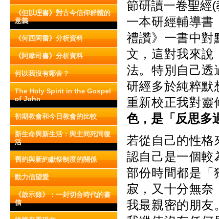
節研讀一卷聖經
《但以理書》對古今信仰群體的
一本研經輔導書
意義
禮讚》一書中對
《何西阿書》分析資料
文，這對我來說
《阿摩司書》分析資料
法。特別自己透
何以我沒有鄰舍？
研經多於純粹默
The Holy Spirit in the Gospel
of John
重新校正我對靈
色，是「反思多
初期教會和今日教會的比較
新生命與新生活：與主同死同復
若從自己的性格
活
認自己是一個較
舊約與新約獻祭制度的關係
部份時間都是「
動力信望愛
寂，又十分無奈
《啟示錄》：一封切合時代的書
我最親密的朋友
信