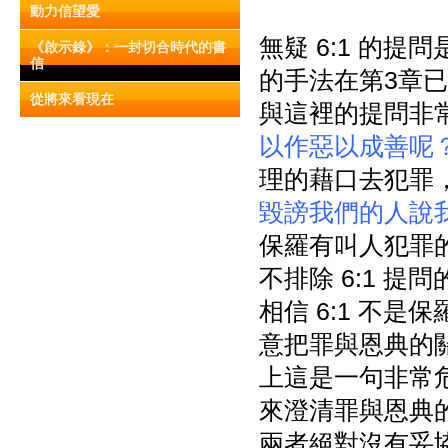
動力信望愛
無疑 6:1 的
《啟示錄》：一封切合時代的書
信
的手法在第3章已開始
從將來看現在
與這裡的提問非常
以作惡以成善呢
理的藉口去犯罪，
毀謗我們的人說
保羅有叫人犯罪
不排除 6:1 
相信 6:1 不
意把罪與恩典的
上這是一句非常危
來澄清罪與恩典
兩者絕對沒有妥