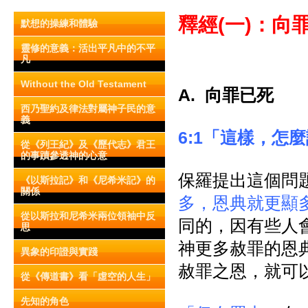
釋經(一)：向
默想的操練和體驗
靈修的意義：活出平凡中的不平
凡
Without the Old Testament
A.
向罪已死
西乃聖約及律法對屬神子民的意
義
6:1「這樣，怎
從《列王紀》及《歷代志》君王
的事蹟參透神的心意
保羅提出這個問題
《以斯拉記》和《尼希米記》的
關係
多，恩典就更顯
從以斯拉和尼希米兩位領袖中反
同的，因有些人會
思
神更多赦罪的恩
異象的印證與實踐
赦罪之恩，就可
從《傳道書》看「虛空的人生」
先知的角色