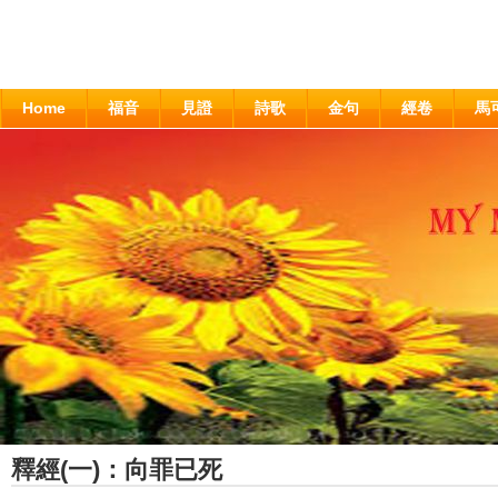
Home
福音
見證
詩歌
金句
經卷
馬
釋經(一)：向罪已死