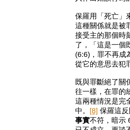
保羅用「死亡」
這種關係就是被
接受主的那個時
了，「這是一個
(6:6)，罪不
從它的意思去犯
既與罪斷絕了關
往一樣，在罪的
這兩種情況是完
中。
[8]
保羅這反
事實
不符，暗示 6
已不成立，更談