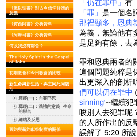
「仍在罪中」
有
《但以理書》對古今信仰群體的
「罪」
是一個名詞
意義
那裡顯多，恩典
《何西阿書》分析資料
為義，無論他有
《阿摩司書》分析資料
是足夠有餘，去
何以我沒有鄰舍？
The Holy Spirit in the Gospel
罪和恩典兩者的關
of John
這個問題純粹是
初期教會和今日教會的比較
出更深入的剖析
新生命與新生活：與主同死同復
活
們可以仍在罪中
釋經(一)：向罪已死
sinning’
--繼續犯
釋經(二)：洗禮的意義--生命
唆別人去犯罪呢
的聯合
總結及反思
的人所作出的反
舊約與新約獻祭制度的關係
誤解了 5:20