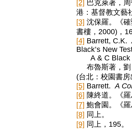
[2]
巴克萊著，周
港：基督教文藝社，
[3]
沈保羅。《確
書樓，2000)，1
[4]
Barrett, C.K.
Black’s New Tes
A & C Black Lt
布魯斯著，劉良
(台北：校園書房出
[5]
Barrett.
A Co
[6]
陳終道。《羅
[7]
鮑會園。《羅馬
[8]
同上。
[9]
同上，195。