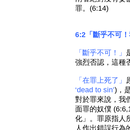
罪。(6:14)
6:2「斷乎不
「斷乎不可！」
強烈否認，這種否
「在罪上死了」
‘dead to sin’
)，
對於罪來說，我
面罪的奴僕 (6:6
化」。罪原指人
人作出錯誤行為