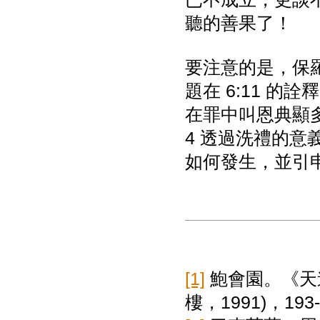
聽的善果了！
要注意的是，保
題在 6:11 
在罪中叫恩典顯
4 透過洗禮的意
如何發生，並引
[1]
鮑會園。《天
樓，
1991)
，
193