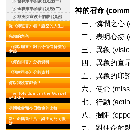
全職事奉的蒙召見證(一)
全職事奉的蒙召見證(二)
神的召命 (commis
非洲女宣教士的蒙召見證
一、憐憫之心 (co
從《傳道書》看「虛空的人生」
二、表明心跡 (con
先知的角色
《但以理書》對古今信仰群體的
三、異象 (visio
意義
四、異象的宣示 (pr
《何西阿書》分析資料
《阿摩司書》分析資料
五、異象的印證 (co
何以我沒有鄰舍？
六、使命 (missi
The Holy Spirit in the Gospel
of John
七、行動 (actio
初期教會和今日教會的比較
八、攔阻 (opposi
新生命與新生活：與主同死同復
活
九、對使命的熱情-