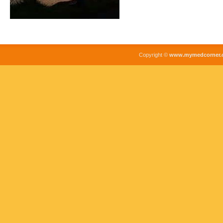
Copyright ©
www.mymedcorner