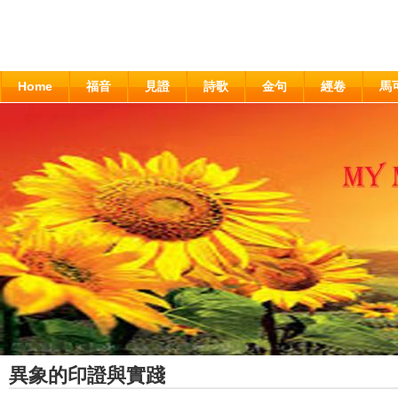
Home
福音
見證
詩歌
金句
經卷
馬
異象的印證與實踐