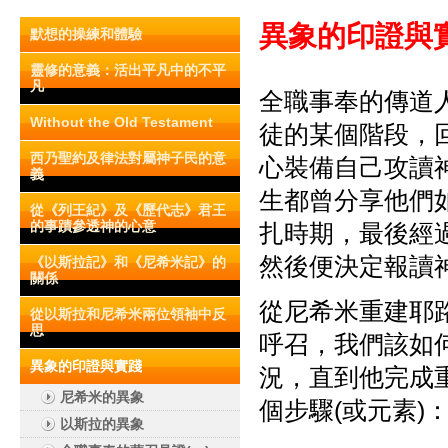
異象的印證與
默想的操練和體驗
靈修的意義：活出平凡中的不平
凡
全職事奉的傳道
Without the Old Testament
徒的某個階段，
西乃聖約及律法對屬神子民的意
心裝備自己攻讀
義
生都曾分享他們
從《列王紀》及《歷代志》君王
的事蹟參透神的心意
扎時期，最後經
然後便決定報讀
《以斯拉記》和《尼希米記》的
關係
從尼希米重建耶
從以斯拉和尼希米兩位領袖中反
思
呼召，我們該如
異象的印證與實踐
況，直到他完成
尼希米的異象
個步驟(或元素)
以斯拉的異象