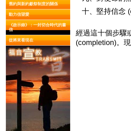
舊約與新約獻祭制度的關係
十、堅持信念 (con
動力信望愛
《啟示錄》：一封切合時代的書
信
經過這十個步驟
從將來看現在
(completi