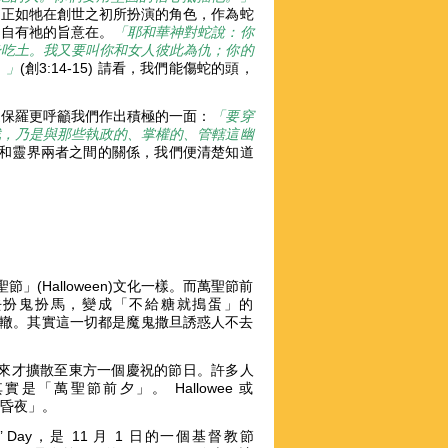
4)，正如牠在創世之初所扮演的角色，作為蛇
，自有祂的旨意在。
「耶和華神對蛇說：你
身吃土。我又要叫你和女人彼此為仇；你的
。
」
(創3:14-15) 請看，我們能傷蛇的頭，
徒保羅更呼籲我們作出積極的一面：
「要穿
戰，乃是與那些執政的、掌權的、管轄這幽
看透世界和靈界兩者之間的關係，我們便清楚知道
(Halloween)文化一樣。而萬聖節前
，慫恿人去扮鬼扮馬，變成「不給糖就搗蛋」的
出一轍。其實這一切都是魔鬼撒旦誘惑人不去
家，後來才擴散至東方一個慶祝的節日。許多人
其實是「萬聖節前夕」。 Hallowee 或
聖節的昏夜」。
ows’ Day，是 11 月 1 日的一個基督教節