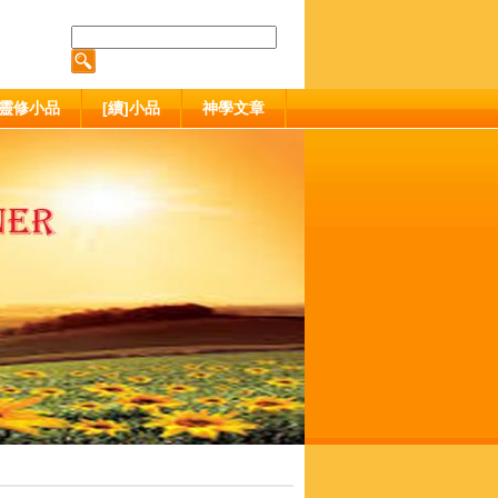
靈修小品
[續]小品
神學文章