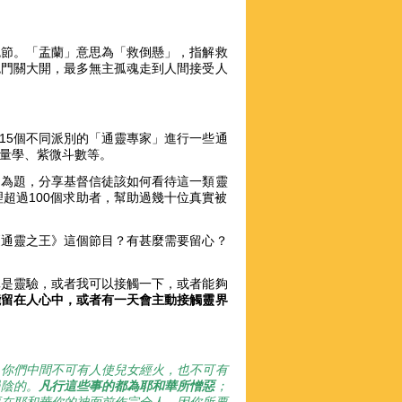
鬼節。「盂蘭」意思為「救倒懸」，指解救
關大開，最多​​無主孤魂走到人間接受人
15個不同派別的「通靈專家」進行一些通
能量學、紫微斗數等。
」為題，分享基督信徒該如何看待這一類靈
超過100個求助者，幫助過幾十位真實被
《通靈之王》這個節目？有甚麼需要留心？
真是靈驗，或者我可以接觸一下，或者能夠
能留在人心中，或者有一天會主動接觸靈界
。你們中間不可有人使兒女經火，也不可有
過陰的。
凡行這些事的都為耶和華所憎惡
；