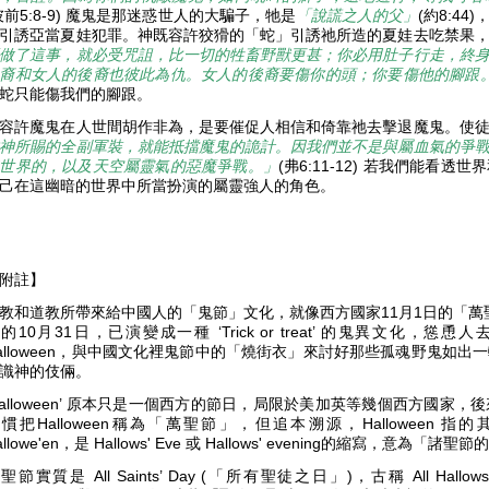
彼前5:8-9) 魔鬼是那迷惑世人的大騙子，牠是
「說謊之人的父」
(約8:4
引誘亞當夏娃犯罪。神既容許狡猾的「蛇」引誘祂所造的夏娃去吃禁果
做了這事，就必受咒詛，比一切的牲畜野獸更甚；你必用肚子行走，終
裔和女人的後裔也彼此為仇。女人的後裔要傷你的頭；你要傷他的腳跟
蛇只能傷我們的腳跟。
容許魔鬼在人世間胡作非為，是要催促人相信和倚靠祂去擊退魔鬼。使
神所賜的全副軍裝，就能抵擋魔鬼的詭計。因我們並不是與屬血氣的爭
世界的，以及天空屬靈氣的惡魔爭戰。」
(弗6:11-12) 若我們能
己在這幽暗的世界中所當扮演的屬靈強人的角色。
【附註】
教和道教所帶來給中國人的「鬼節」文化，就像西方國家11月1日的「萬聖節」
的10月31日，已演變成一種 ‘Trick or treat’ 的鬼異文化
alloween，與中國文化裡鬼節中的「燒街衣」來討好那些孤魂野鬼如
識神的伎倆。
Halloween’ 原本只是一個西方的節日，局限於美加英等幾個西方國
慣把Halloween稱為「萬聖節」，但追本溯源，Halloween 指的
allowe'en，是 Hallows' Eve 或 Hallows' evening的縮寫，意為「諸
聖節實質是 All Saints’ Day (「所有聖徒之日」)，古稱 All Hall