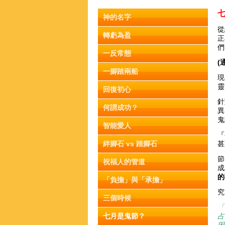
神的名字
從
轉虧為盈
正
們
一反常態
(
一腳踏兩船
現
靈
回復初心
針
何謂成功？
異
鬼
智能愛人
『
絆腳石 vs 踏腳石
甚
節
祝福人的管道
成
的
「負擔」與「承擔」
究
三個時候
「
七月是鬼節？
占