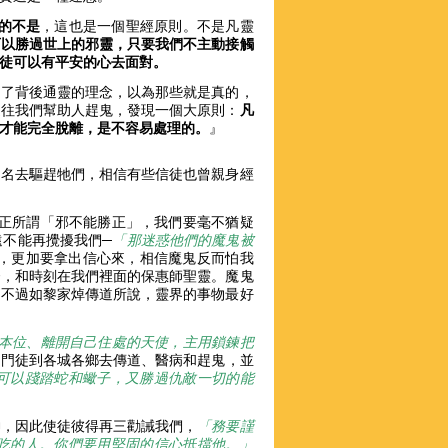
的不是
，這也是一個聖經原則。不是凡靈
可以勝過世上的邪靈，只要我們不主動接觸
徒可以有平安的心去面對。
受了背後通靈的理念，以為那些就是真的，
過往我們幫助人趕鬼，發現一個大原則：
凡
才能完全脫離，是不容易處理的。
』
的名去驅趕牠們，相信有些信徒也曾親身經
。
正所謂「邪不能勝正」，我們要毫不猶疑
遠不能再攪擾我們─
「那迷惑他們的魔鬼被
懼怕，更加要拿出信心來，相信魔鬼反而怕我
督，和時刻在我們裡面的保惠師聖靈。魔鬼
。不過如黎家焯傳道所說，靈界的事物最好
本位、離開自己住處的天使，主用鎖鍊把
個門徒到各城各鄉去傳道、醫病和趕鬼，並
可以踐踏蛇和蠍子，又勝過仇敵一切的能
神，因此使徒彼得再三勸誡我們，
「務要謹
吃的人。你們要用堅固的信心抵擋他
。」