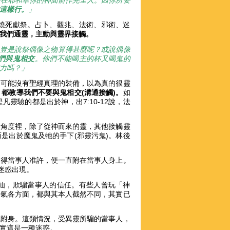
要在耶和華你的神面前作完全人。因你所要
這樣行。
」
燒死獻祭。占卜、觀兆、法術、邪術、迷
我們通靈，主動與靈界接觸。
豈是說祭偶像之物算得甚麼呢？或說偶像
們與鬼相交
。
你們不能喝主的杯又喝鬼的
力嗎？」
徒可能沒有聖經真理的裝備，以為真的很靈
，都教導我們不要與鬼相交
(
溝通接觸)
。
如
靈驗的都是出於神，出7:10-12說，法
的角度裡，除了從神而來的靈，其他接觸靈
是出於魔鬼及牠的手下(邪靈污鬼)。林後
，得當事人准許，便一直附在當事人身上。
的迷惑出現。
仙，欺騙當事人的信任。有些人曾玩「神
語氣各方面，都與其本人截然不同，其實已
鬼附身。這類情況，受異靈所騙的當事人，
其實這是一種迷惑。