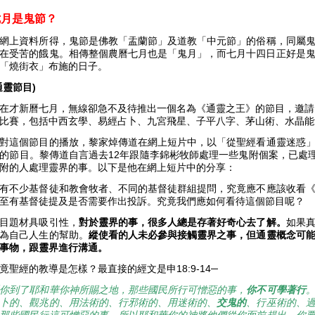
七月是鬼節？
網上資料所得，鬼節是佛教「盂蘭節」及道教「中元節」的俗稱，同屬
在受苦的餓鬼。相傳整個農曆七月也是「鬼月」，而七月十四日正好是鬼門
「燒街衣」布施的日子。
通靈節目)
在才新曆七月，無線卻急不及待推出一個名為《通靈之王》的節目，邀請
比賽，包括中西玄學、易經占卜、九宮飛星、子平八字、茅山術、水晶
對這個節目的播放，黎家焯傳道在網上短片中，以「從聖經看通靈迷惑
的節目。黎傳道自言過去12年跟隨李錦彬牧師處理一些鬼附個案，已處理
附的人處理靈界的事。以下是他在網上短片中的分享：
有不少基督徒和教會牧者、不同的基督徒群組提問，究竟應不應該收看
至有基督徒提及是否需要作出投訴。究竟我們應如何看待這個節目呢？
目題材具吸引性，
對於靈界的事，很多人總是存著好奇心去了解。
如果
為自己人生的幫助。
縱使看的人未必參與接觸靈界之事，但通靈概念可
事物，跟靈界進行溝通。
竟聖經的教導是怎樣？最直接的經文是申18:9-14─
你到了耶和華你神所賜之地，那些國民所行可憎惡的事，
你不可學著行
卜的、觀兆的、用法術的、行邪術的、用迷術的、
交鬼的
、行巫術的、