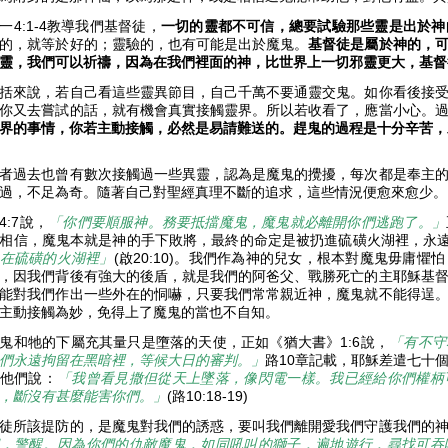
一4:1-4教導我們基督徒，
一切的靈都不可信，總要試驗那些靈是出於神
的，就等於好的；靈驗的，也有可能是出於魔鬼。
基督徒是屬於神的，
靈，我們可以祈禱，因為在我們裡面的神，比世界上一切邪靈更大，基督
括來說，若自己看這些靈異節目，自己千萬不要通靈交鬼。如你看後接
你又去嘗試的話，就有機會真實接觸靈界。所以若收看了，應當小心。
界的事情，你若主動接觸，必然是易請難送的。趕鬼的過程是十分辛苦，
者過去也曾有數次接觸過一些異靈，認為是魔鬼的攪擾，每次都是奉主
過，不足為奇。隨著自己對聖經真理不斷的追求，這些情況便愈來愈少
4:7說，
「你們要順服神。務要抵擋魔鬼，魔鬼就必離開你們逃跑了。」
相信，魔鬼本就是神的手下敗將，最終的命定是被扔進硫磺火湖裡，永
在硫磺的火湖裡」
(啟20:10)。我們作為神的兒女，根本對魔鬼毋庸
，因我們背後有強大的後盾，就是我們的阿爸父、戰勝死亡的主耶穌基
能對我們作出一些外在的恫嚇，只要我們常常親近神，魔鬼就不能得逞
主動接觸為妙，免得上了魔鬼的當也不自知。
鬼和牠的下屬充其量只是墮落的天使，正如《猶大書》1:6說，
「有不守
們永遠拘留在黑暗裡，等候大日的審判。」
路10章記載，耶穌差遣七十
他們說：
「我曾看見撒但從天上墜落，像閃電一樣。我已經給你們權柄
，斷沒有甚麼能害你們。
」
(路10:18-19)
徒所該提防的，是魔鬼對我們的誘惑，要叫我們離開愛我們守護我們的
，警醒。因為你們的仇敵魔鬼，如同吼叫的獅子，遍地遊行，尋找可吞