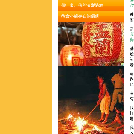
因
儒、道、佛的演變過程
趕
神
教會小組存在的價值
術
新
算
杯
基
驗
節
老
這
界
1
有
有
我
打
我
以