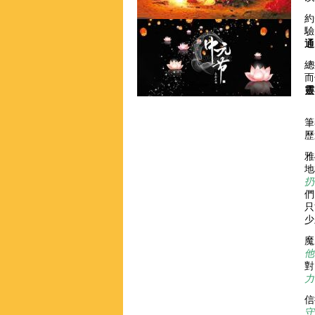
約
驗
通
總
而
靈
筆
歷
雅
地
扔
們
只
少
魔
他
對
力
信
守