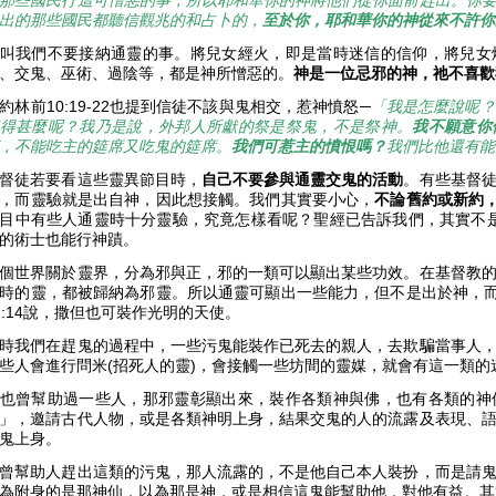
那些國民行這可憎惡的事，所以耶和華你的神將他們從你面前趕出。你
出的那些國民都聽信觀兆的和占卜的，
至於你，耶和華你的神從來不許你
叫我們不要接納通靈的事。將兒女經火，即是當時迷信的信仰，將兒女
、交鬼、巫術、過陰等，都是神所憎惡的。
神是一位忌邪的神，祂不喜歡
約林前10:19-22也提到信徒不該與鬼相交，惹神憤怒─
「我是怎麼說呢？
得甚麼呢？我乃是說，外邦人所獻的祭是祭鬼，不是祭神。
我不願意你
，不能吃主的筵席又吃鬼的筵席。
我們可惹主的憤恨嗎？
我們比他還有能
督徒若要看這些靈異節目時，
自己不要參與通靈交鬼的活動
。有些基督
，而靈驗就是出自神，因此想接觸。我們其實要小心，
不論舊約或新約
目中有些人通靈時十分靈驗，究竟怎樣看呢？聖經已告訴我們，其實不是凡
的術士也能行神蹟。
個世界關於靈界，分為邪與正，邪的一類可以顯出某些功效。在基督教
時的靈，都被歸納為邪靈。所以通靈可顯出一些能力，但不是出於神，而
1:14說，撒但也可裝作光明的天使。
時我們在趕鬼的過程中，一些污鬼能裝作已死去的親人，去欺騙當事人
些人會進行問米(招死人的靈)，會接觸一些坊間的靈媒，就會有這一類
也曾幫助過一些人，那邪靈彰顯出來，裝作各類神與佛，也有各類的神
」，邀請古代人物，或是各類神明上身，結果交鬼的人的流露及表現、
是鬼上身。
曾幫助人趕出這類的污鬼，那人流露的，不是他自己本人裝扮，而是請
為附身的是那神仙，以為那是神，或是相信這鬼能幫助他，對他有益。