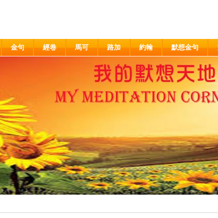
金句
經卷
馬可
路加
約翰
默想金句