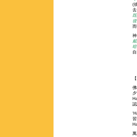
(
去
既
後
而
神
戴
暗
自
佛
夕
H
認
‘
習
H
萬