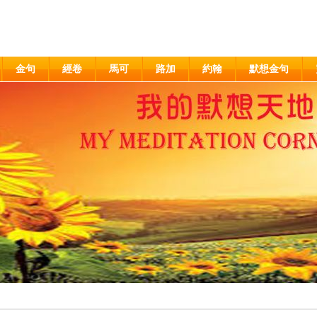
金句
經卷
馬可
路加
約翰
默想金句