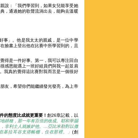
母親說：「我們學習到，如果女兒能享受她
恩典，通過她的歌聲流淌出去，能夠去溫暖
件好事」。他是我太太的親戚，是一位中學
才在臉書上登出他在比賽中所學習到的，且
而覺得是一件好事。第一，我可以專注回自
也很感恩能遇上一班好組員們與我一起並肩
心。我真的覺得這比賽對我而言是一個很好
的朋友，希望你們能繼續發光發亮，為上帝
件的態度比成就更重要！
創26章記載，以
那地耕種，那一年有百倍的收成。耶和華賜
人，非利士人就嫉妒他。
…
亞比米勒對以撒
在基拉耳谷支搭帳棚，住在那裡。」
(創