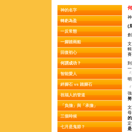
神的名字
神
轉虧為盈
(
一反常態
創
一腳踏兩船
文
輯
回復初心
何謂成功？
到
一
智能愛人
「
明
絆腳石 vs 踏腳石
「
強
祝福人的管道
努
「負擔」與「承擔」
文
母
三個時候
的
定
七月是鬼節？
是