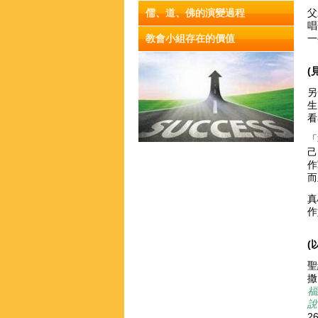
儒、道、佛的演變過程
父
唱
教會小組存在的價值
一
(
另
生
看
「
己
作
而
真
作
(
聖
撒
福
26