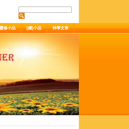
靈修小品
[續]小品
神學文章