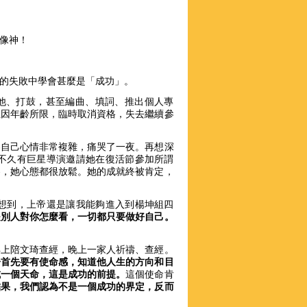
更像神！
業的失敗中學會甚麼是「成功」。
吉他、打鼓，甚至編曲、填詞、推出個人專
但因年齡所限，臨時取消資格，失去繼續參
容自己心情非常複雜，痛哭了一夜。再想深
不久有巨星導演邀請她在復活節參加所謂
賽，她心態都很放鬆。她的成就終被肯定，
想到，上帝還是讓我能夠進入到楊坤組四
是別人對你怎麼看，一切都只要做好自己。
早上陪文琦查經，晚上一家人祈禱、查經。
子首先要有使命感，知道他人生的方向和目
成一個天命，這是成功的前提。
這個使命肯
結果，我們認為不是一個成功的界定，反而