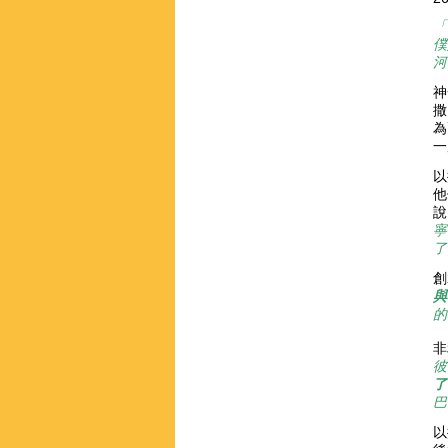
「
僕
河
神
撒
為
一
以
他
說
寧
了
創
與
的
非
彼
了
巴
以