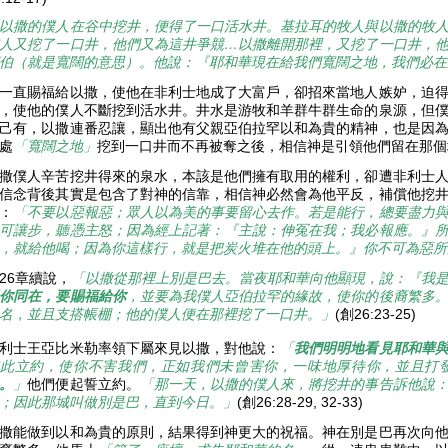
以撒的僕人在谷中挖井，便得了一口活水井。基拉耳的牧人與以撒的牧
人又挖了一口井，他們又為這井爭競…
以撒離開那裡，又挖了一口井，
伯（就是寬闊的意思）。他說：『耶和華現在給我們寬闊之地，我們必在
一直賜福給以撒，使他在非利士地成了大富戶，卻招來當地人嫉妒，迫
，使他的僕人不斷挖到活水井。井水是游牧和羊群牛群生命的泉源，但
己有，以撒連番忍讓，顯出他有父親亞伯拉罕以和為貴的精神，也是因
處
「寬闊之地」
挖到一口井而不再被奪之後，相信神是引領他們留在那
撒僕人辛苦挖井得來的泉水，本該是他們擁有取用的權利，卻遭非利士
信念背後其實是包含了對神的信靠，相信神必然會為他平反，補償他挖
：
「不要以惡報惡；眾人以為美的事要留心去作。若是能行，總要盡力
可讓步，聽憑主怒；因為經上記著：『主說：伸冤在我；我必報應。』
，就給他喝；因為你這樣行，就是把炭火堆在他的頭上。』你不可為惡所
26章續說，
「以撒從那裡上別是巴去。當夜耶和華向他顯現，說：『我
你同在，要賜福給你
，並要為我僕人亞伯拉罕的緣故，使你的後裔繁多
名，並且支搭帳棚；他的僕人便在那裡挖了一口井。」
(創26:23-25)
利士王亞比米勒率領下屬來見以撒，對他說：
「
我們明明地看見耶和華
此立約，使你不害我們，正如我們未曾害你，一味地厚待你，並且打
。
」
他們便起誓立約。
「那一天，以撒的僕人來，將挖井的事告訴他說
；因此那城叫做別是巴，直到今日。」
(創26:28-29, 32-33)
撒能做到以和為貴的原則，結果得到神更大的祝福。神在別是巴再次向