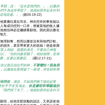
人爭競，說：『這水是我們的。』…
以撒的
他們不為這井爭競了，他就給那井起名叫利
這地昌盛。』」
(創26:19-22)
得他要搬往基拉耳谷。神在挖井的事祝福以
僕人每成功挖到一口井，便被當地的牧人據
為他相信神必定繼續看顧他。因此當以撒在
個地方。
人無理剝奪，然而以撒並沒有與他們計較。
井的損失，甚至帶來更大的祝福！使徒保羅
與眾人和睦。親愛的弟兄，不要自己伸冤，
所以，『你的仇敵若餓了，就給他喫，若渴
勝，反要以善勝惡。」
(羅12:17-21)
是你父親亞伯拉罕的神，
不要懼怕！因為我
。』以撒就在那裡築了一座壇，求告耶和華
與你同在
，便說，不如我們兩下彼此起誓，
發你平平安安地走。
你是蒙耶和華賜福的
：『我們得了水了。』他就給那井起名叫示
他顯現，給他安慰鼓勵的說話，又承諾使他