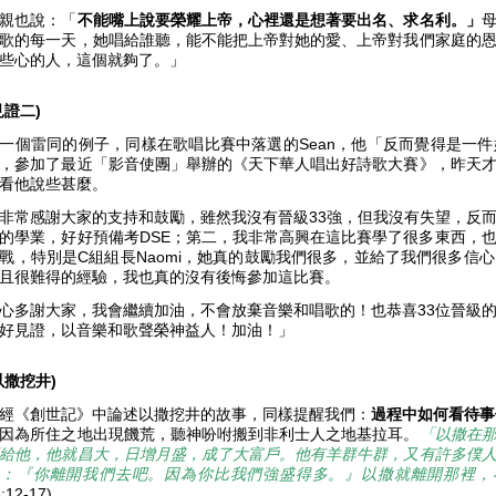
親也說：「
不能嘴上說要榮耀上帝，心裡還是想著要出名、求名利。」
歌的每一天，她唱給誰聽，能不能把上帝對她的愛、上帝對我們家庭的
些心的人，這個就夠了。」
見證二)
一個雷同的例子，同樣在歌唱比賽中落選的Sean，他「反而覺得是一
，參加了最近「影音使團」舉辦的《天下華人唱出好詩歌大賽》，昨天
看他說些甚麼。
非常感謝大家的支持和鼓勵，雖然我沒有晉級33強，但我沒有失望，反
的學業，好好預備考DSE；第二，我非常高興在這比賽學了很多東西，
戰，特別是C組組長Naomi，她真的鼓勵我們很多，並給了我們很多信
且很難得的經驗，我也真的沒有後悔參加這比賽。
心多謝大家，我會繼續加油，不會放棄音樂和唱歌的！也恭喜33位晉級
好見證，以音樂和歌聲榮神益人！加油！」
以撒挖井)
經《創世記》中論述以撒挖井的故事，同樣提醒我們：
過程中如何看待事
因為所住之地出現饑荒，聽神吩咐搬到非利士人之地基拉耳。
「以撒在
給他，他就昌大，日增月盛，成了大富戶。他有羊群牛群，又有許多僕
說：『你離開我們去吧。因為你比我們強盛得多。』以撒就離開那裡，
:12-17)