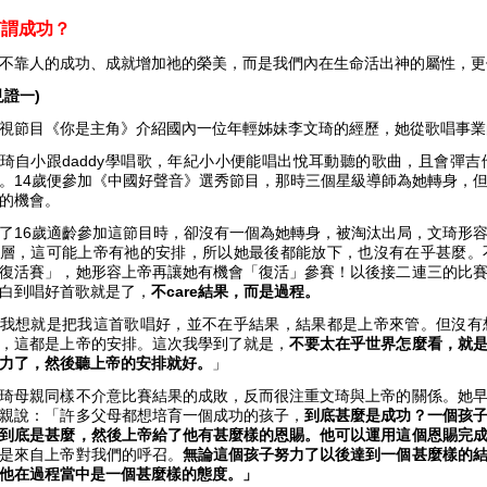
何謂成功？
不靠人的成功、成就增加祂的榮美，而是我們內在生命活出神的屬性，
見證一)
視節目《你是主角》介紹國內一位年輕姊妹李文琦的經歷，她從歌唱事
琦自小跟daddy學唱歌，年紀小小便能唱出悅耳動聽的歌曲，且會彈
。14歲便參加《中國好聲音》選秀節目，那時三個星級導師為她轉身，
賽的機會。
了16歲適齡參加這節目時，卻沒有一個為她轉身，被淘汰出局，文琦形
層，這可能上帝有祂的安排，所以她最後都能放下，也沒有在乎甚麼。
復活賽」，她形容上帝再讓她有機會「復活」參賽！以後接二連三的比
白到唱好首歌就是了，
不care結果，而是過程。
我想就是把我這首歌唱好，並不在乎結果，結果都是上帝來管。但沒有
，這都是上帝的安排。這次我學到了就是，
不要太在乎世界怎麼看，就
力了，然後聽上帝的安排就好。
」
琦母親同樣不介意比賽結果的成敗，反而很注重文琦與上帝的關係。她
親說：「許多父母都想培育一個成功的孩子，
到底甚麼是成功？一個孩
到底是甚麼，然後上帝給了他有甚麼樣的恩賜。他可以運用這個恩賜完
是來自上帝對我們的呼召。
無論這個孩子努力了以後達到一個甚麼樣的
他在過程當中是一個甚麼樣的態度。」