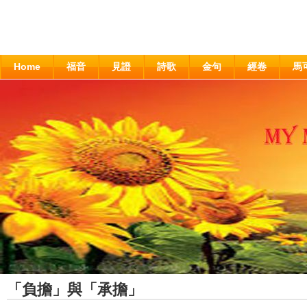
Home
福音
見證
詩歌
金句
經卷
馬
「負擔」與「承擔」