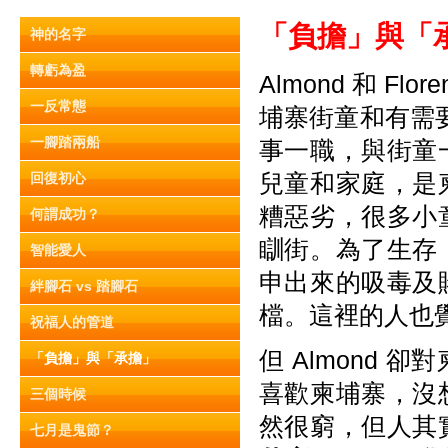
「負擔」與「
神的名字
轉虧為盈
Almond 和 F
一反常態
埔寨街童和有需要
一腳踏兩船
事一職，與街童
兒童和家庭，是
回復初心
糟惡劣，很多小
何謂成功？
瞓街。為了生存
智能愛人
申出來的吸毒及
絆腳石 vs 踏腳石
檔。這裡的人也
祝福人的管道
但 Almond 
「負擔」與「承擔」
喜歡柬埔寨，沒
三個時候
然很窮，但人其
七月是鬼節？