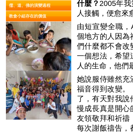
什麼？
2005
儒、道、佛的演變過程
人接觸，便愈來
教會小組存在的價值
由短宣變全職，A
個地方的人因為
們什麼都不會改
一個想法，希望
人的生命，他們
她說服侍雖然充
福音得到改變。
了，有天對我說
慢成長真是開心
友領敬拜和祈禱
每次謝飯禱告，