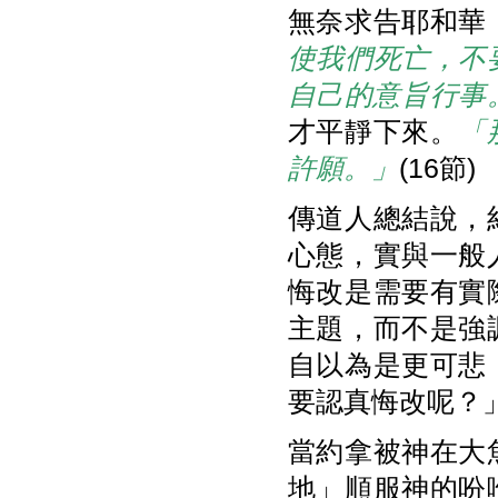
無奈求告耶和華
使我們死亡，不
自己的意旨行事
才平靜下來。
「
許願。」
(16節)
傳道人總結說，
心態，實與一般
悔改是需要有實
主題，而不是強
自以為是更可悲
要認真悔改呢？
當約拿被神在大
地」順服神的吩