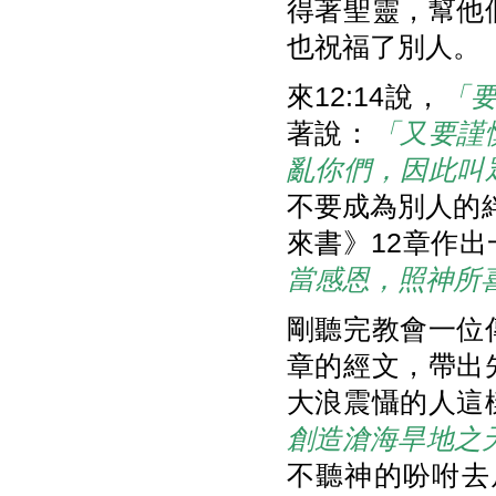
得著聖靈，幫他
也祝福了別人。
來12:14說，
「
著說：
「又要謹
亂你們，因此叫
不要成為別人的絆
來書》12章作
當感恩，照神所
剛聽完教會一位
章的經文，帶出
大浪震懾的人這
創造滄海旱地之
不聽神的吩咐去