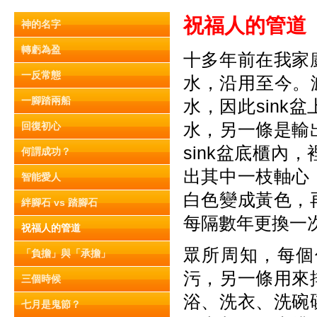
祝福人的管道
神的名字
轉虧為盈
十多年前在我家
一反常態
水，沿用至今。
一腳踏兩船
水，因此sin
水，另一條是輸
回復初心
sink盆底櫃
何謂成功？
出其中一枝軸心
智能愛人
白色變成黃色，
絆腳石 vs 踏腳石
每隔數年更換一
祝福人的管道
眾所周知，每個
「負擔」與「承擔」
污，另一條用來
三個時候
浴、洗衣、洗碗
七月是鬼節？