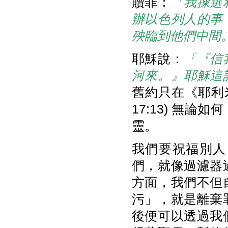
贖罪：
「我揀選
辦以色列人的事
殃臨到他們中間
耶穌說：
「『信
河來。』耶穌這
舊約只在《耶利
17:13) 無
靈。
我們要祝福別人
們，就像過濾器
方面，我們不但
污」，就是離棄
後便可以透過我