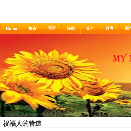
Home
福音
見證
詩歌
金句
經卷
馬
祝福人的管道