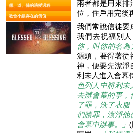
兩者都是用來排
儒、道、佛的演變過程
位，住戶用完後
教會小組存在的價值
我們常說信徒要
我們去祝福別人
你，叫你的名為
源頭，要得著從
神，便要先潔淨
利未人進入會幕
色列人中將利未
去辦會幕的事，
了罪，洗了衣服
們贖罪，潔淨他
會幕中辦事。」