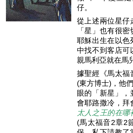
仔。
從上述兩位星仔
「星」也有很密
耶穌出生在以色
中找不到客店可
親馬利亞就在馬
據聖經《馬太福
(東方博士)，
眼的「新星」，
會耶路撒冷，拜
太人之王的在哪
(馬太福音2章
保，私下請教了