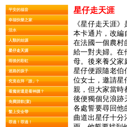
星仔走天涯
平安的福音
幸福快樂之家
《星仔走天涯》
活水
本卡通片，改編
人類的始源
在法國一個農村
給一對夫婦。在
星仔走天涯
母。後來養父家
雨後的彩虹
星仔便跟隨老伯
迷路的孩子
位女士，邀請星
究竟在拜「誰」?
親，但大家當時
看魔術還是看神蹟？
後便獨個兒浪跡
免費請飲(宴)
各處誓要尋回他
繫上安全帶
曲道出星仔十分
罪過！罪過！
雨，他誓要找到