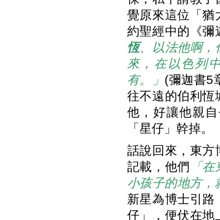
覺原來這位「猶
約聖經中的《彌
恆
、以法他啊，
來，在以色列
有。」
(彌迦書
往不遠的伯利恆
他，好讓他親自
「星仔」幹掉。
話說回來，東方
記載，他們
「在
小孩子的地方，
新星為博士引路
仔」，便伏在地