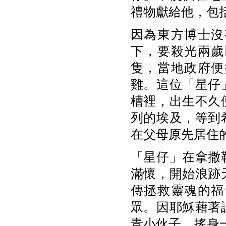
禮物獻給他，包
因為東方博士沒
下，要殺光兩歲
隻，當地政府便
雞。這位「星仔
槽裡，出生不久
列的埃及，等到
在父母原先居住
「星仔」在拿撒
滿懷，開始浪跡
傳拯救靈魂的福
眾。因耶穌藉著
青小伙子，搖身一