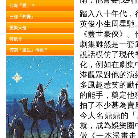
何為「愛」？
踏入八十年代，
三種「知覺」
英俊小生周星馳
重聚天倫
《蓋世豪俠》。
特赦令
劇集雖然是一套
何謂「重生」得救？
說話模仿了現代
化，例如在劇集
港觀眾對他的演
多風趣惹笑的動
的能手，奠定他
拍了不少甚為賣
今大名鼎鼎的「
就，成為娛樂圈
做《一本漫畫走