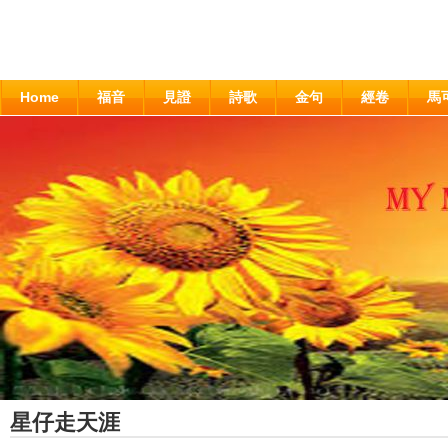
Home
福音
見證
詩歌
金句
經卷
馬
星仔走天涯