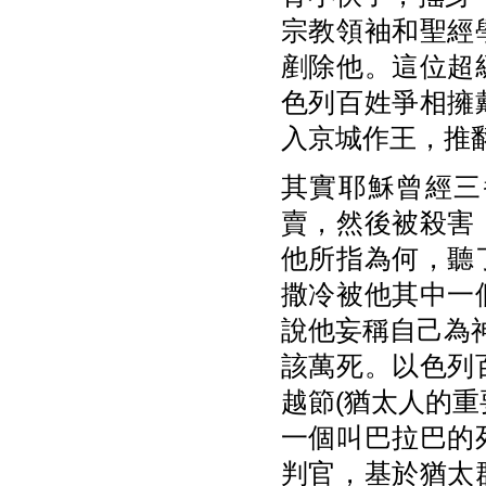
宗教領袖和聖經
剷除他。這位超
色列百姓爭相擁
入京城作王，推
其實耶穌曾經三
賣，然後被殺害
他所指為何，聽
撒冷被他其中一
說他妄稱自己為
該萬死。以色列
越節(猶太人的
一個叫巴拉巴的
判官，基於猶太