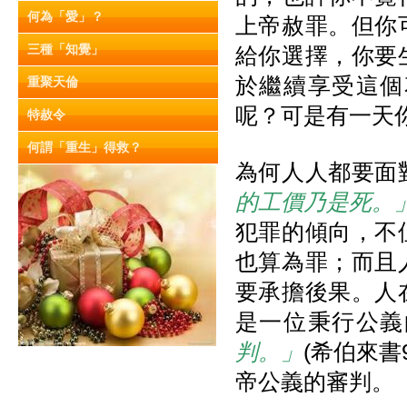
何為「愛」？
上帝赦罪。但你
三種「知覺」
給你選擇，你要
於繼續享受這個
重聚天倫
呢？可是有一天
特赦令
何謂「重生」得救？
為何人人都要面
的工價乃是死。
犯罪的傾向，不
也算為罪；而且
要承擔後果。人
是一位秉行公義
判。」
(希伯來書
帝公義的審判。