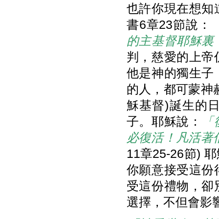
也許你現在想知
書6章23節說：
的主基督耶穌裏
判，慈愛的上帝
他是神的獨生子
的人，都可蒙神
穌基督)誕生的
子。耶穌說：
「
必復活！凡活著
11章25-26節
你願意接受這份
受這份禮物，卻
選擇，不但會影