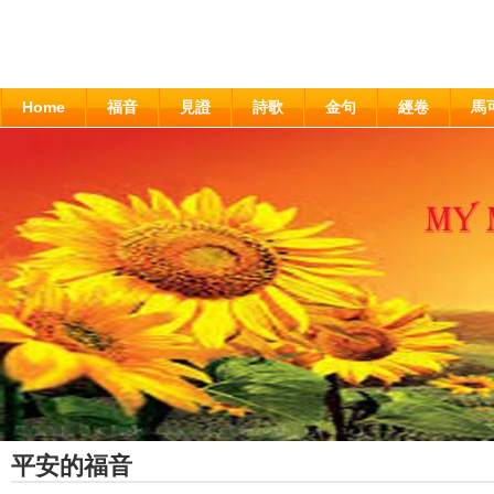
Home
福音
見證
詩歌
金句
經卷
馬
平安的福音