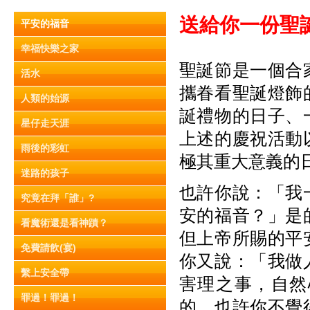
送給你一份聖
平安的福音
幸福快樂之家
聖誕節是一個合
活水
攜眷看聖誕燈飾
人類的始源
誕禮物的日子、
星仔走天涯
上述的慶祝活動
雨後的彩虹
極其重大意義的
迷路的孩子
也許你說：「我
究竟在拜「誰」?
安的福音？」是
看魔術還是看神蹟？
但上帝所賜的平
免費請飲(宴)
你又說：「我做
繫上安全帶
害理之事，自然
罪過！罪過！
的，也許你不覺